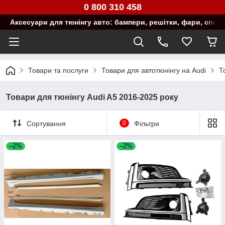
0 800 310 458
Аксесуари для тюнінгу авто: бампери, решітки, фари, спой
Товари та послуги
Товари для автотюнінгу на Audi
Т
Товари для тюнінгу Audi A5 2016-2025 року
Сортування
0
Фільтри
–2%
–2%