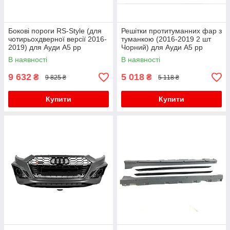
Бокові пороги RS-Style (для
Решітки протитуманних фар з
чотирьохдверної версії 2016-
туманкою (2016-2019 2 шт
2019) для Ауди A5 рр
Чорний) для Ауди A5 рр
В наявності
В наявності
9 632
5 018
₴
₴
9 825 ₴
5 118 ₴
Купити
Купити