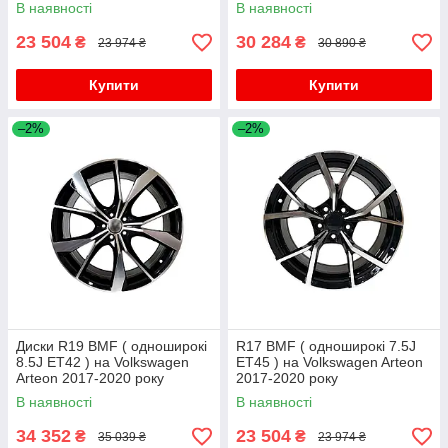
В наявності
В наявності
23 504
30 284
₴
₴
23 974 ₴
30 890 ₴
Купити
Купити
–2%
–2%
Диски R19 BMF ( одноширокі
R17 BMF ( одноширокі 7.5J
8.5J ET42 ) на Volkswagen
ET45 ) на Volkswagen Arteon
Arteon 2017-2020 року
2017-2020 року
В наявності
В наявності
34 352
23 504
₴
₴
35 039 ₴
23 974 ₴