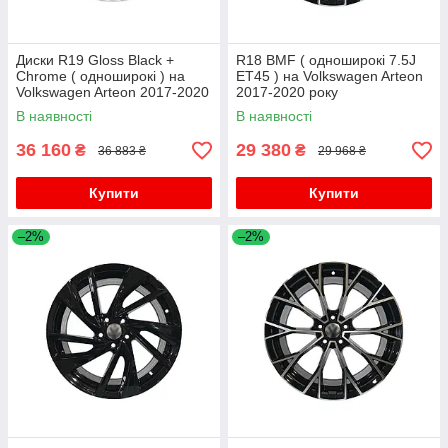
Диски R19 Gloss Black +
R18 BMF ( одноширокі 7.5J
Chrome ( одноширокі ) на
ET45 ) на Volkswagen Arteon
Volkswagen Arteon 2017-2020
2017-2020 року
року
В наявності
В наявності
36 160
29 380
₴
₴
36 883 ₴
29 968 ₴
Купити
Купити
–2%
–2%