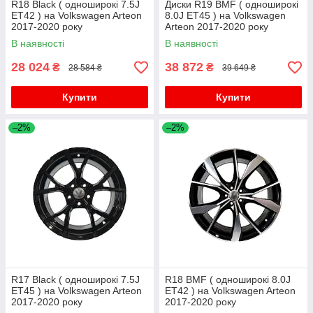
R18 Black ( одноширокі 7.5J
Диски R19 BMF ( одноширокі
ET42 ) на Volkswagen Arteon
8.0J ET45 ) на Volkswagen
2017-2020 року
Arteon 2017-2020 року
В наявності
В наявності
28 024
38 872
₴
₴
28 584 ₴
39 649 ₴
Купити
Купити
–2%
–2%
R17 Black ( одноширокі 7.5J
R18 BMF ( одноширокі 8.0J
ET45 ) на Volkswagen Arteon
ET42 ) на Volkswagen Arteon
2017-2020 року
2017-2020 року