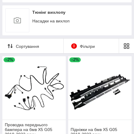
Тюнінг вихлопу
Насадки на вихлоп
Сортування
0
Фільтри
–2%
–2%
Проводка переднього
бампера на бмв X5 G05
Підніжки на бмв X5 G05