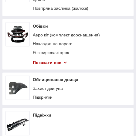
Повітряна заслінка (жалюзі)
Обівси
Аеро кіт (комплект дооснащення)
Накладки на пороги
Розширювачі арок
Накладки на дзеркала
Показати все
Комплект обвісів
Спойлер
Облицювання днища
Захист двигуна
Підкрилки
Підніжки