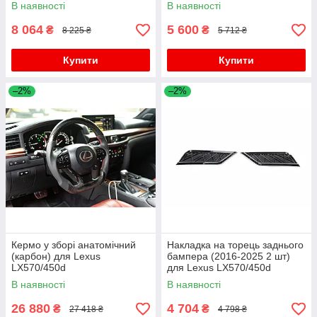
В наявності
В наявності
8 064
5 600
₴
₴
8 225 ₴
5 712 ₴
Купити
Купити
–2%
–2%
Кермо у зборі анатомічний
Накладка на торець заднього
(карбон) для Lexus
бампера (2016-2025 2 шт)
LX570/450d
для Lexus LX570/450d
В наявності
В наявності
26 880
4 704
₴
₴
27 418 ₴
4 798 ₴