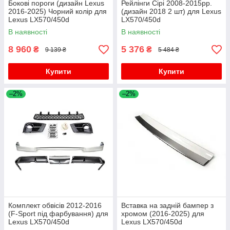
Бокові пороги (дизайн Lexus
Рейлінги Сірі 2008-2015рр.
2016-2025) Чорний колір для
(дизайн 2018 2 шт) для Lexus
Lexus LX570/450d
LX570/450d
В наявності
В наявності
8 960
5 376
₴
₴
9 139 ₴
5 484 ₴
Купити
Купити
–2%
–2%
Комплект обвісів 2012-2016
Вставка на задній бампер з
(F-Sport під фарбування) для
хромом (2016-2025) для
Lexus LX570/450d
Lexus LX570/450d