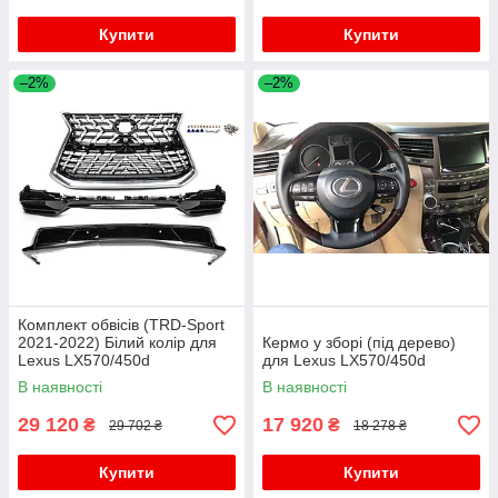
Купити
Купити
–2%
–2%
Комплект обвісів (TRD-Sport
2021-2022) Білий колір для
Кермо у зборі (під дерево)
Lexus LX570/450d
для Lexus LX570/450d
В наявності
В наявності
29 120
17 920
₴
₴
29 702 ₴
18 278 ₴
Купити
Купити