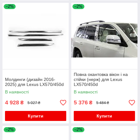
–2%
–2%
Повна окантовка вікон і на
Молдинги (дизайн 2016-
стійки (нерж) для Lexus
2025) для Lexus LX570/450d
LX570/450d
В наявності
В наявності
4 928
5 376
₴
₴
5 027 ₴
5 484 ₴
Купити
Купити
–2%
–2%