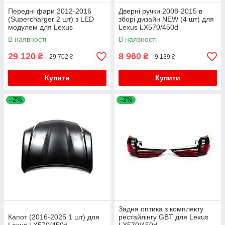
Передні фари 2012-2016
Дверні ручки 2008-2015 в
(Supercharger 2 шт) з LED
зборі дизайн NEW (4 шт) для
модулем для Lexus
Lexus LX570/450d
LX570/450d
В наявності
В наявності
29 120
8 960
₴
₴
29 702 ₴
9 139 ₴
Купити
Купити
–2%
–2%
Задня оптика з комплекту
Капот (2016-2025 1 шт) для
рестайлінгу GBT для Lexus