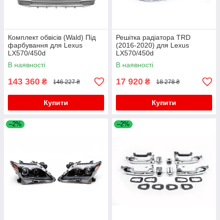
Комплект обвісів (Wald) Під
Решітка радіатора TRD
фарбування для Lexus
(2016-2020) для Lexus
LX570/450d
LX570/450d
В наявності
В наявності
143 360
17 920
₴
₴
146 227 ₴
18 278 ₴
Купити
Купити
–2%
–2%