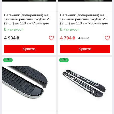
Багажник (поперечини) на
Багажник (поперечини) на
звичайні рейлінги Skybar V1
звичайні рейлінги Skybar V1
(2 шт) до 110 см Сірий для
(2 шт) до 110 см Чорний для
Porsche Cayenne 2003-2010
Porsche Cayenne 2003-2010
В наявності
В наявності
рр
рр
4 934
4 794
₴
₴
4 890 ₴
Купити
Купити
–2%
–2%