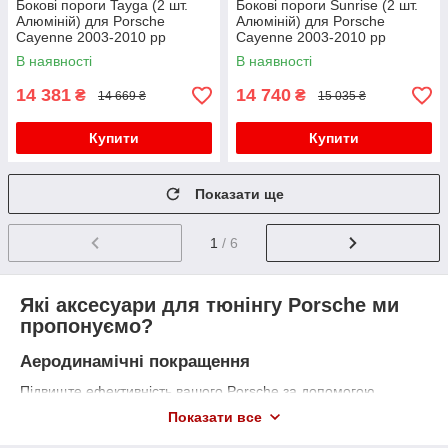
Бокові пороги Tayga (2 шт.
Бокові пороги Sunrise (2 шт.
Алюміній) для Porsche
Алюміній) для Porsche
Cayenne 2003-2010 рр
Cayenne 2003-2010 рр
В наявності
В наявності
14 381
14 740
₴
₴
14 669 ₴
15 035 ₴
Купити
Купити
Показати ще
1
/ 6
Які аксесуари для тюнінгу Porsche ми
пропонуємо?
Аеродинамічні покращення
Підвищте ефективність вашого Porsche за допомогою
аеродинамічних елементів:
Показати все
Обвіси та бампери
– вдосконалений спортивний