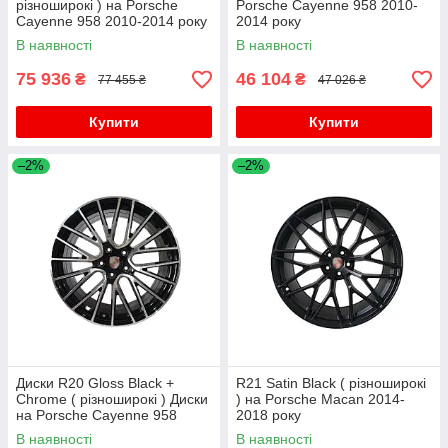
різноширокі ) на Porsche
Porsche Cayenne 958 2010-
Cayenne 958 2010-2014 року
2014 року
В наявності
В наявності
75 936
46 104
₴
₴
77 455 ₴
47 026 ₴
Купити
Купити
–2%
–2%
Диски R20 Gloss Black +
R21 Satin Black ( різноширокі
Chrome ( різноширокі ) Диски
) на Porsche Macan 2014-
на Porsche Cayenne 958
2018 року
2010-2014 року
В наявності
В наявності