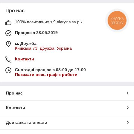
стиль та кращий потік повітря;
Про нас
Решітки радіатора
– оновлюють передню частину
авто та покращують вентиляцію;
КНОПКА
100% позитивних з 9 відгуків за рік
ЗВ'ЯЗКУ
Спойлери
– покращують зчеплення з дорогою та
додають динаміки.
Працює з 28.05.2019
Оптика та додаткові аксесуари
м. Дружба
Преміальні рішення для максимального стилю та
Київська 73, Дружба, Україна
функціональності:
Контакти
Світлодіодні фари та задні ліхтарі
– яскраве
освітлення та стильний вигляд;
Сьогодні працює з 08:00 до 17:00
Показати весь графік роботи
Дефлектори капота та вікон
– покращена
аеродинаміка та захист від бруду;
Пороги та карбонові накладки
– ексклюзивний
Про нас
вигляд і додатковий захист кузова.
Чому варто обрати MotoAgro?
Контакти
Аксесуари, розроблені спеціально для моделей
Porsche;
Доставка та оплата
Високоякісні матеріали та точна підгонка деталей;