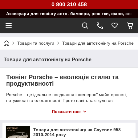
0 800 310 458
Аксесуари для тюнінгу авто: бампери, решітки, фари, спой
Товари та послуги
Товари для автотюнінгу на Porsche
Товари для автотюнінгу на Porsche
Тюнінг Porsche – еволюція стилю та
продуктивності
Porsche – це ідеальне поєднання інженерної майстерності,
потужності та елегантності. Проте навіть такі культові
автомобілі можна зробити ще більш унікальними! В інтернет-
Показати все
магазині
MotoAgro
ви знайдете преміальні аксесуари для
тюнінгу, які додадуть вашому Porsche індивідуальності та
покращать його аеродинаміку.
Товари для автотюнінгу на Cayenne 958
2010-2014 року