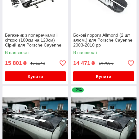
Багажник з поперечками і
Бокові пороги Allmond (2 шт.
сіткою (100см на 120см)
алюм.) для Porsche Cayenne
Сірий для Porsche Cayenne
2003-2010 рр
2003-2010 рр
В наявності
В наявності
15 801
14 471
₴
₴
16 117 ₴
14 760 ₴
Купити
Купити
–2%