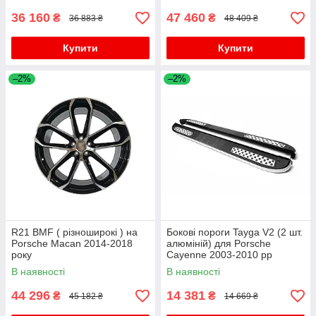
36 160
47 460
₴
₴
36 883 ₴
48 409 ₴
Купити
Купити
–2%
–2%
R21 BMF ( різноширокі ) на
Бокові пороги Tayga V2 (2 шт.
Porsche Macan 2014-2018
алюміній) для Porsche
року
Cayenne 2003-2010 рр
В наявності
В наявності
44 296
14 381
₴
₴
45 182 ₴
14 669 ₴