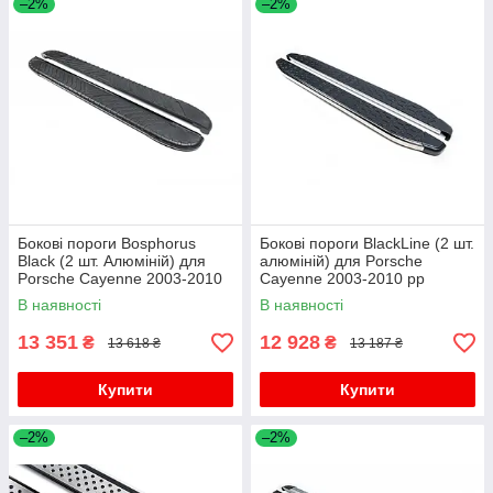
–2%
–2%
Бокові пороги Bosphorus
Бокові пороги BlackLine (2 шт.
Black (2 шт. Алюміній) для
алюміній) для Porsche
Porsche Cayenne 2003-2010
Cayenne 2003-2010 рр
рр
В наявності
В наявності
13 351
12 928
₴
₴
13 618 ₴
13 187 ₴
Купити
Купити
–2%
–2%