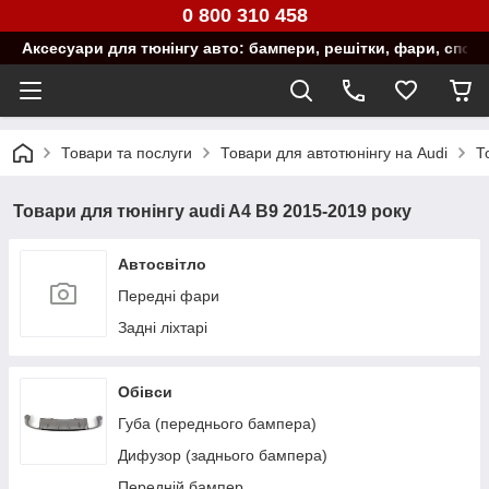
0 800 310 458
Аксесуари для тюнінгу авто: бампери, решітки, фари, спой
Товари та послуги
Товари для автотюнінгу на Audi
Т
Товари для тюнінгу audi A4 B9 2015-2019 року
Автосвітло
Передні фари
Задні ліхтарі
Обівси
Губа (переднього бампера)
Дифузор (заднього бампера)
Передній бампер