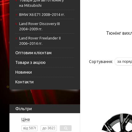
Товари для автотюнінгу
на Mitsubishi
BMW X6 E71 2008–2014 гг.
Land Rover Discovery III
2004–2009 гг.
Тюнінг вих
Land Rover Freelander II
2006–2014 гг.
Оптовим клієнтам
Товари з акцією
Новинки
Контакти
Фільтри
Ціна