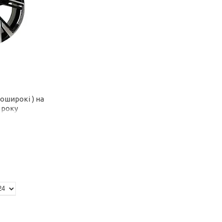
оширокі ) на
 року