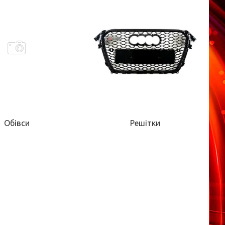
Обівси
Решітки