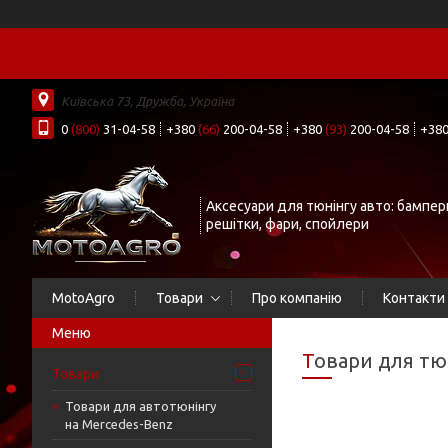
Київська 73, Дружба, Україна
0
(800)
31-04-58
+380
(66)
200-04-58
+380
(93)
200-04-58
+38
Аксесуари для тюнінгу авто: бампер
решітки, фари, спойлери
MotoAgro
Товари
Про компанію
Контакти
Товари для тю
Товари
Товари для автотюнінгу
на Mercedes-Benz