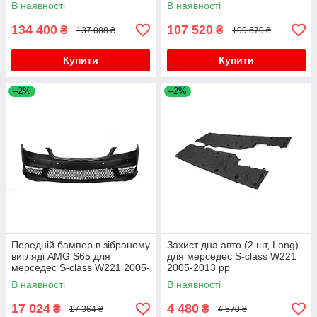
В наявності
В наявності
134 400
107 520
₴
₴
137 088 ₴
109 670 ₴
Купити
Купити
–2%
–2%
Передній бампер в зібраному
Захист дна авто (2 шт, Long)
вигляді AMG S65 для
для мерседес S-сlass W221
мерседес S-сlass W221 2005-
2005-2013 рр
2013 рр
В наявності
В наявності
17 024
4 480
₴
₴
17 364 ₴
4 570 ₴