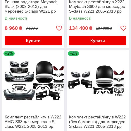
Решітка радіатора Maybach
Комплект рестайлінгу в X222
Black (2009-2013) для
Maybach S600 для мерседес
мерседес S-сlass W221 рр
S-сlass W221 2005-2013 рр
В наявності
В наявності
8 960
134 400
₴
₴
9 139 ₴
137 088 ₴
Купити
Купити
–2%
–2%
Комплект рестайлінгу в W222
Комплект рестайлінгу в W222
AMG S63 для мерседес S-
(без бамперів) для мерседес
сlass W221 2005-2013 рр
S-сlass W221 2005-2013 рр