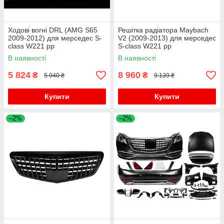
Ходові вогні DRL (AMG S65
Решітка радіатора Maybach
2009-2012) для мерседес S-
V2 (2009-2013) для мерседес
сlass W221 рр
S-сlass W221 рр
В наявності
В наявності
5 824
8 960
₴
₴
5 940 ₴
9 139 ₴
Купити
Купити
–2%
–2%