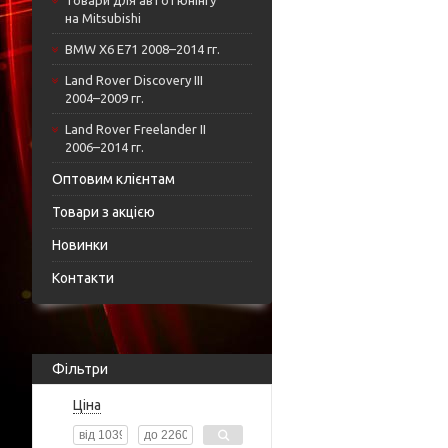
Товари для автотюнінгу
на Mitsubishi
BMW X6 E71 2008–2014 гг.
Land Rover Discovery III
2004–2009 гг.
Land Rover Freelander II
2006–2014 гг.
Оптовим клієнтам
Товари з акцією
Новинки
Контакти
Фільтри
Ціна