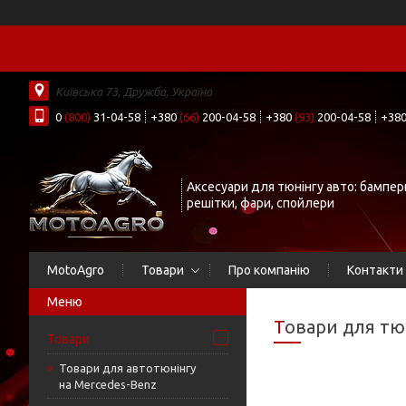
Київська 73, Дружба, Україна
0
(800)
31-04-58
+380
(66)
200-04-58
+380
(93)
200-04-58
+38
Аксесуари для тюнінгу авто: бампер
решітки, фари, спойлери
MotoAgro
Товари
Про компанію
Контакти
Товари для тю
Товари
Товари для автотюнінгу
на Mercedes-Benz