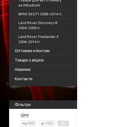
Товари для автотюнінгу
на Mitsubishi
BMW X6 E71 2008–2014 гг.
Land Rover Discovery III
2004–2009 гг.
Land Rover Freelander II
2006–2014 гг.
Оптовим клієнтам
Товари з акцією
Новинки
Контакти
Фільтри
Ціна