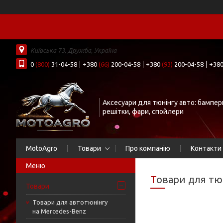
Київська 73, Дружба, Україна
0
(800)
31-04-58
+380
(66)
200-04-58
+380
(93)
200-04-58
+38
Аксесуари для тюнінгу авто: бампер
решітки, фари, спойлери
MotoAgro
Товари
Про компанію
Контакти
Товари для тю
Товари
Товари для автотюнінгу
на Mercedes-Benz