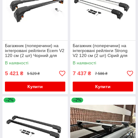
Багажник (поперечини) на
Багажник (поперечини) на
інтегровані рейлінги Ecem V2
інтегровані рейлінги Strong
120 см (2 шт) Чорний для
V2 120 см (2 шт) Сірий для
бмв X3 F-25 2011-2018 рр
бмв X3 F-25 2011-2018 рр
В наявності
В наявності
5 421
7 437
₴
₴
5 529 ₴
7 586 ₴
Купити
Купити
–2%
–2%