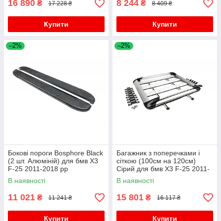
16 890
8 244
₴
₴
17 228 ₴
8 409 ₴
Купити
Купити
–2%
–2%
Бокові пороги Bosphore Black
Багажник з поперечками і
(2 шт. Алюміній) для бмв X3
сіткою (100см на 120см)
F-25 2011-2018 рр
Сірий для бмв X3 F-25 2011-
2018 рр
В наявності
В наявності
11 021
15 801
₴
₴
11 241 ₴
16 117 ₴
Купити
Купити