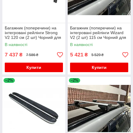
Багажник (поперечини) на
Багажник (поперечини) на
інтегровані рейлінги Strong
інтегровані рейлінги Wizard
V2 120 см (2 шт) Чорний для
V2 (2 шт) 115 см Чорний для
бмв X3 F-25 2011-2018 рр
бмв X3 F-25 2011-2018 рр
В наявності
В наявності
7 437
5 421
₴
₴
7 586 ₴
5 529 ₴
Купити
Купити
–2%
–2%