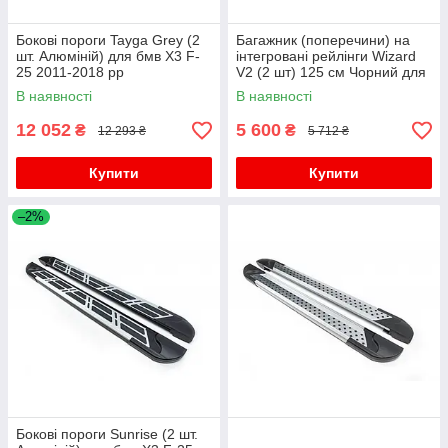
Бокові пороги Tayga Grey (2
Багажник (поперечини) на
шт. Алюміній) для бмв X3 F-
інтегровані рейлінги Wizard
25 2011-2018 рр
V2 (2 шт) 125 см Чорний для
бмв X3 F-25 2011-2018 рр
В наявності
В наявності
12 052
5 600
₴
₴
12 293 ₴
5 712 ₴
Купити
Купити
–2%
Бокові пороги Sunrise (2 шт.