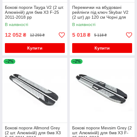
Бокові пороги Tayga V2 (2 шт.
Перемички на вбудовані
Алюміній) для бмв X3 F-25
рейлінги під ключ Skybar V2
2011-2018 рр
(2 шт) до 120 см Чорні для
бмв X3 F-25 2011-2018 рр
В наявності
В наявності
12 052
5 018
₴
₴
12 293 ₴
5 118 ₴
Купити
Купити
–2%
–2%
Бокові пороги Allmond Grey
Бокові пороги Mevsim Grey (2
(2 шт. Алюміній) для бмв X3
шт. Алюміній) для бмв X3 F-