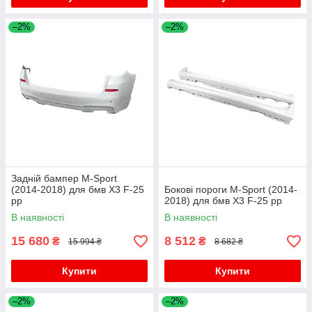
–2%
–2%
Задній бампер M-Sport
(2014-2018) для бмв X3 F-25
Бокові пороги M-Sport (2014-
рр
2018) для бмв X3 F-25 рр
В наявності
В наявності
15 680
8 512
₴
₴
15 994 ₴
8 682 ₴
Купити
Купити
–2%
–2%