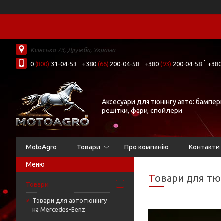
Київська 73, Дружба, Україна
0
(800)
31-04-58
+380
(66)
200-04-58
+380
(93)
200-04-58
+38
Аксесуари для тюнінгу авто: бампер
решітки, фари, спойлери
MotoAgro
Товари
Про компанію
Контакти
Товари для тю
Товари
Товари для автотюнінгу
на Mercedes-Benz