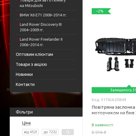
Товари для автотюнінгу
на Mitsubishi
–2%
BMW X6 E71 2008–2014 гг.
Land Rover Discovery III
2004–2009 гг.
Land Rover Freelander II
2006–2014 гг.
Оптовим клієнтам
Товари з акцією
Новинки
Контакти
Залишилось 39
51745A2DB49
Повітряна заслонка (
Фільтри
моторчиком на бмв 3
G21 2022-2024 року
Ціна
В наявності
6 916 ₴