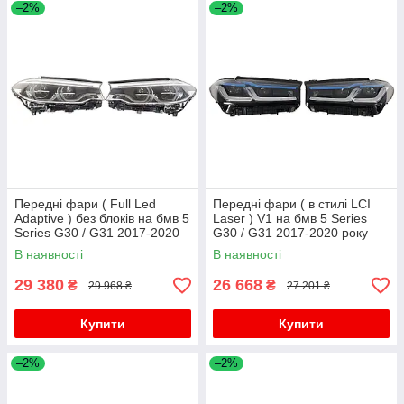
–2%
–2%
Передні фари ( Full Led
Передні фари ( в стилі LCI
Adaptive ) без блоків на бмв 5
Laser ) V1 на бмв 5 Series
Series G30 / G31 2017-2020
G30 / G31 2017-2020 року
року
В наявності
В наявності
29 380
26 668
₴
₴
29 968 ₴
27 201 ₴
Купити
Купити
–2%
–2%