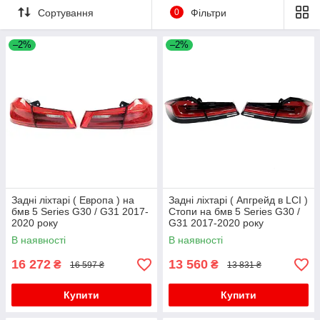
Сортування
0
Фільтри
–2%
–2%
Задні ліхтарі ( Европа ) на
Задні ліхтарі ( Апгрейд в LCI )
бмв 5 Series G30 / G31 2017-
Стопи на бмв 5 Series G30 /
2020 року
G31 2017-2020 року
В наявності
В наявності
16 272
13 560
₴
₴
16 597 ₴
13 831 ₴
Купити
Купити