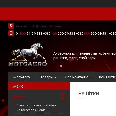
Київська 73, Дружба, Україна
0
(800)
31-04-58
+380
(66)
200-04-58
+380
(93)
200-04-58
+38
Аксесуари для тюнінгу авто: бампер
решітки, фари, спойлери
MotoAgro
Товари
Про компанію
Контакти
Решітки
Товари
Товари для автотюнінгу
на Mercedes-Benz