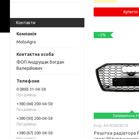
Купити
Контакти
–2%
MotoAgro
ФОП Андрущак Богдан
Валерійович
0 (800) 31-04-58
Продавець
+380 (66) 200-04-58
Продавець
Залишилось 38
+380 (93) 200-04-58
Продавець
A6-RS6C8210
Решітка радіатора Ful
+380 (67) 200-04-58
стилі RS6 під камер
Продавець