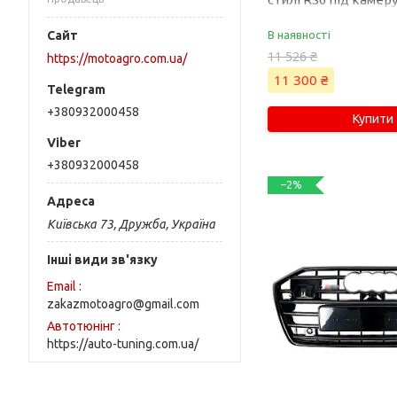
) на Audi A6 C8 2018
В наявності
11 526 ₴
https://motoagro.com.ua/
11 300 ₴
+380932000458
Купити
+380932000458
–2%
Київська 73, Дружба, Україна
Інші види зв'язку
Email
zakazmotoagro@gmail.com
Автотюнінг
https://auto-tuning.com.ua/