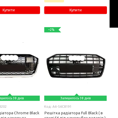
Купити
Купити
–2%
ишилось 38 днів
Залишилось 38 днів
8202
A6-S6C8191
діатора Chrome Black
Решітка радіатора Full Black ( в
6 під камеру та
стилі S6 під камеру без радарів )