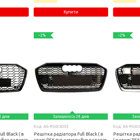
Купити
–2%
–2%
 днів
Залишилось 38 днів
Зал
A6-RS6C8203
A6-RS6C
l Black ( в
Решітка радіатора Full Black ( в
Решітка ра
у без радарів
стилі RS6 під камеру буз радарів
( в стилі RS