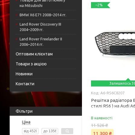
Товари для автотюнінгу
–2%
на Mitsubishi
BMW X6 E71 2008–2014 гг.
Land Rover Discovery III
2004–2009 гг.
Land Rover Freelander II
2006–2014 гг.
Оптовим клієнтам
Товари з акцією
Новинки
Контакти
Залишилось 38
A6-RS6C8207
Решітка радіатора Bl
стилі RS6 ) на Audi A
Фільтри
2023 року
В наявності
Ціна
11 526 ₴
11 300 ₴