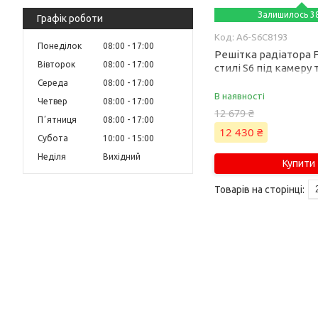
Залишилось 38
Графік роботи
A6-S6C8193
Понеділок
08:00
17:00
Решітка радіатора Ful
Вівторок
08:00
17:00
стилі S6 під камеру 
на Audi A6 C8 2018-2
Середа
08:00
17:00
В наявності
Четвер
08:00
17:00
12 679 ₴
Пʼятниця
08:00
17:00
12 430 ₴
Субота
10:00
15:00
Неділя
Вихідний
Купити