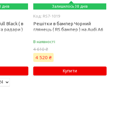
 днів
Залишилось 38 днів
RS7-1019
l Black ( в
Решітки в бампер Чорний
та радари )
глянець ( RS бампер ) на Audi A6
023 року
C8 2018-2023 року
В наявності
4 610 ₴
4 520 ₴
Купити