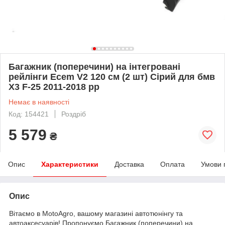
Багажник (поперечини) на інтегровані
рейлінги Ecem V2 120 см (2 шт) Сірий для бмв
X3 F-25 2011-2018 рр
Немає в наявності
Код: 154421
Роздріб
5 579
₴
Опис
Характеристики
Доставка
Оплата
Умови 
Опис
Вітаємо в MotoAgro, вашому магазині автотюнінгу та
автоаксесуарів! Пропонуємо Багажник (поперечини) на