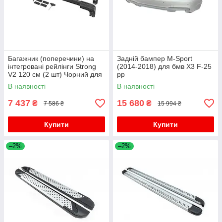
Багажник (поперечини) на
Задній бампер M-Sport
інтегровані рейлінги Strong
(2014-2018) для бмв X3 F-25
V2 120 см (2 шт) Чорний для
рр
бмв X3 F-25 2011-2018 рр
В наявності
В наявності
7 437
15 680
₴
₴
7 586 ₴
15 994 ₴
Купити
Купити
–2%
–2%