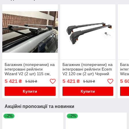
Багажник (поперечини) на
Багажник (поперечини) на
Бага
інтегровані рейлінги
інтегровані рейлінги Ecem
інте
Wizard V2 (2 шт) 115 см,
V2 120 см (2 шт) Чорний
Wiza
Сірий для бмв X3 F25
для бмв X3 F-25 2011-
Чорн
5 421
5 421
5 6
₴
₴
5 529 ₴
5 529 ₴
2011-2018 рр
2018 рр
30/3
Купити
Купити
Акційні пропозиції та новинки
–2%
–2%