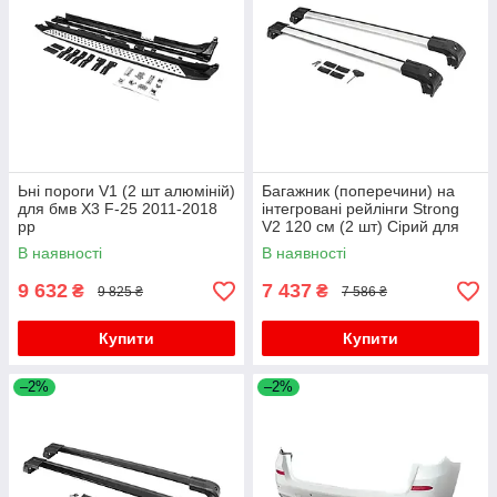
Ьні пороги V1 (2 шт алюміній)
Багажник (поперечини) на
для бмв X3 F-25 2011-2018
інтегровані рейлінги Strong
рр
V2 120 см (2 шт) Сірий для
бмв X3 F-25 2011-2018 рр
В наявності
В наявності
9 632
7 437
₴
₴
9 825 ₴
7 586 ₴
Купити
Купити
–2%
–2%