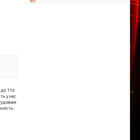
 до 110
ть у нас
будовані
ьність.