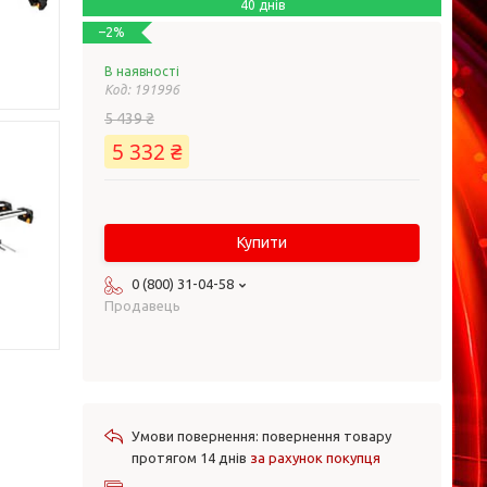
40 днів
–2%
В наявності
Код:
191996
5 439 ₴
5 332 ₴
Купити
0 (800) 31-04-58
Продавець
повернення товару
протягом 14 днів
за рахунок покупця