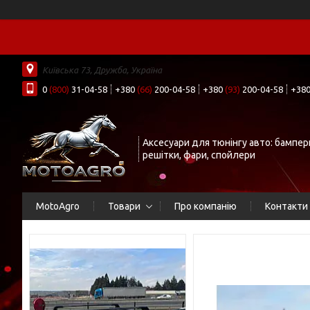
Київська 73, Дружба, Україна
0
(800)
31-04-58
+380
(66)
200-04-58
+380
(93)
200-04-58
+38
Аксесуари для тюнінгу авто: бампер
решітки, фари, спойлери
MotoAgro
Товари
Про компанію
Контакти