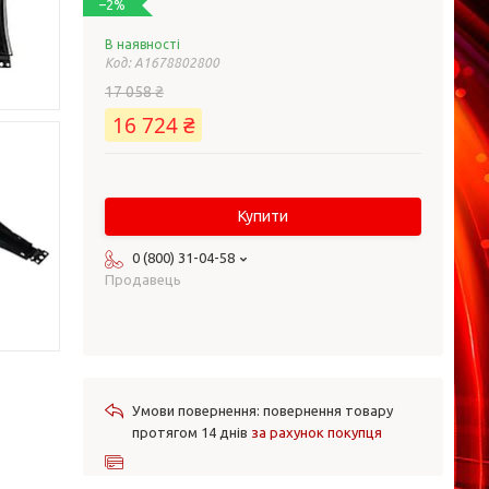
–2%
В наявності
Код:
A1678802800
17 058 ₴
16 724 ₴
Купити
0 (800) 31-04-58
Продавець
повернення товару
протягом 14 днів
за рахунок покупця