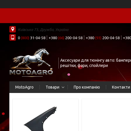
Київська 73, Дружба, Україна
0
(800)
31-04-58
+380
(66)
200-04-58
+380
(93)
200-04-58
+38
Аксесуари для тюнінгу авто: бампер
решітки, фари, спойлери
MotoAgro
Товари
Про компанію
Контакти