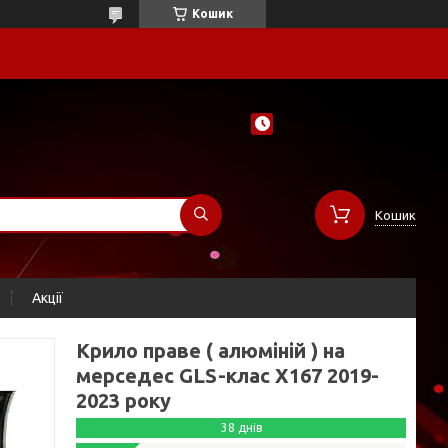
Кошик
Кошик
Акції
Крило праве ( алюміній ) на
мерседес GLS-клас X167 2019-
2023 року
38 днів