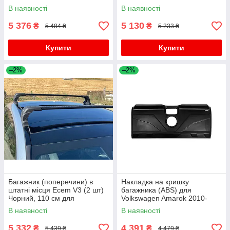
см, чорний для Volkswagen
В наявності
В наявності
Amarok 2010-2022 рр
5 376
5 130
₴
₴
5 484 ₴
5 233 ₴
Купити
Купити
–2%
–2%
Багажник (поперечини) в
Накладка на кришку
штатні місця Ecem V3 (2 шт)
багажника (ABS) для
Чорний, 110 см для
Volkswagen Amarok 2010-
Volkswagen Amarok 2010-
2022 рр
В наявності
В наявності
2022 рр
5 332
4 391
₴
₴
5 439 ₴
4 479 ₴