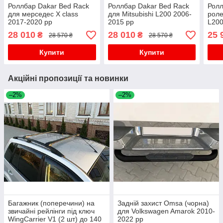
Роллбар Dakar Bed Rack
Роллбар Dakar Bed Rack
Ролл
для мерседес X class
для Mitsubishi L200 2006-
роле
2017-2020 рр
2015 рр
L200
28 010
28 010
25 
₴
₴
28 570 ₴
28 570 ₴
Купити
Купити
Акційні пропозиції та новинки
–2%
–2%
Багажник (поперечини) на
Задній захист Omsa (чорна)
звичайні рейлінги під ключ
для Volkswagen Amarok 2010-
WingCarrier V1 (2 шт) до 140
2022 рр