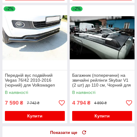
–2%
–2%
Передній вус подвійний
Багажник (поперечини) на
Vegas 76/42 2010-2016
звичайні рейлінги Skybar V1
(чорний) для Volkswagen
(2 шт) до 110 см, Чорний для
Amarok рр
Volkswagen Amarok 2010-
В наявності
В наявності
2022 рр
7 590
4 794
₴
₴
7 742 ₴
4 890 ₴
Купити
Купити
Показати ще