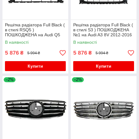
Решітка радіатора Full Black (
Решітка радіатора Full Black (
в стилі RSQ5 )
в стилі S3 ) ПОШКОДЖЕНА
ПОШКОДЖЕНА на Audi Q5
№1 на Audi A3 8V 2012-2016
8R 2012-2016 року
року
В наявності
В наявності
5 876
5 876
₴
₴
5 994 ₴
5 994 ₴
Купити
Купити
–2%
–2%