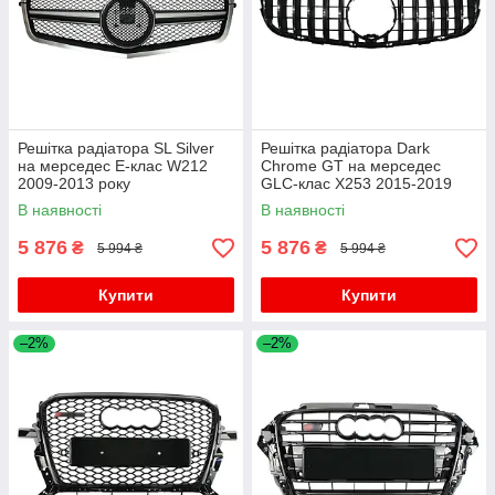
Решітка радіатора SL Silver
Решітка радіатора Dark
на мерседес E-клас W212
Chrome GT на мерседес
2009-2013 року
GLC-клас X253 2015-2019
року
В наявності
В наявності
5 876
5 876
₴
₴
5 994 ₴
5 994 ₴
Купити
Купити
–2%
–2%