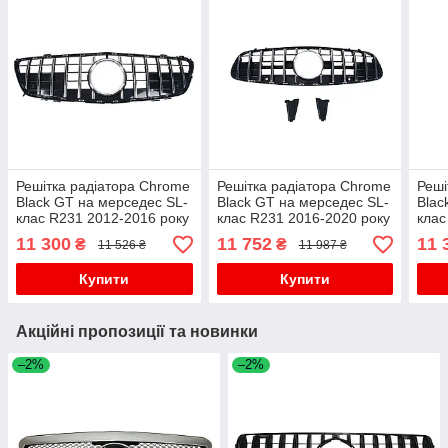
Решітка радіатора Chrome
Решітка радіатора Chrome
Реші
Black GT на мерседес SL-
Black GT на мерседес SL-
Blac
клас R231 2012-2016 року
клас R231 2016-2020 року
клас
11 300
11 752
11 
₴
₴
11 526 ₴
11 987 ₴
Купити
Купити
Акційні пропозиції та новинки
–2%
–2%