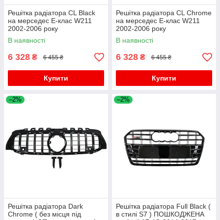
Решітка радіатора CL Black
Решітка радіатора CL Chrome
на мерседес E-клас W211
на мерседес E-клас W211
2002-2006 року
2002-2006 року
В наявності
В наявності
6 328
6 328
₴
₴
6 455 ₴
6 455 ₴
Купити
Купити
–2%
–2%
Решітка радіатора Dark
Решітка радіатора Full Black (
Chrome ( без місця під
в стилі S7 ) ПОШКОДЖЕНА