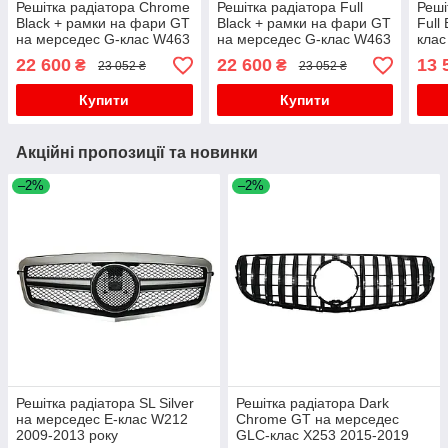
Решітка радіатора Chrome
Решітка радіатора Full
Реші
Black + рамки на фари GT
Black + рамки на фари GT
Full
на мерседес G-клас W463
на мерседес G-клас W463
клас
2018-2022 року
2018-2022 року
22 600
22 600
13 
₴
₴
23 052 ₴
23 052 ₴
Купити
Купити
Акційні пропозиції та новинки
–2%
–2%
Решітка радіатора SL Silver
Решітка радіатора Dark
на мерседес E-клас W212
Chrome GT на мерседес
2009-2013 року
GLC-клас X253 2015-2019