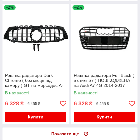
–2%
–2%
Решітка радіатора Dark
Решітка радіатора Full Black (
Chrome ( без місця під
в стилі S7 ) ПОШКОДЖЕНА
камеру ) GT на мерседес A-
на Audi A7 4G 2014-2017
клас W177 2018-2022 року
року
В наявності
В наявності
6 328
6 328
₴
₴
6 455 ₴
6 455 ₴
Купити
Купити
Показати ще