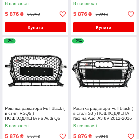
року
В наявності
В наявності
5 876
5 876
₴
₴
5 994 ₴
5 994 ₴
Купити
Купити
–2%
–2%
Решітка радіатора Full Black (
Решітка радіатора Full Black (
в стилі RSQ5 )
в стилі S3 ) ПОШКОДЖЕНА
ПОШКОДЖЕНА на Audi Q5
№1 на Audi A3 8V 2012-2016
8R 2012-2016 року
року
В наявності
В наявності
5 876
5 876
₴
₴
5 994 ₴
5 994 ₴