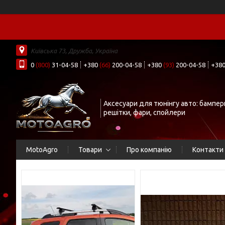
Київська 73, Дружба, Україна
0
(800)
31-04-58
+380
(66)
200-04-58
+380
(93)
200-04-58
+38
Аксесуари для тюнінгу авто: бампер
решітки, фари, спойлери
MotoAgro
Товари
Про компанію
Контакти