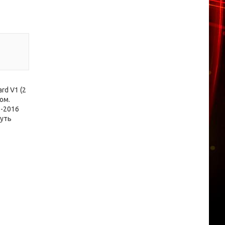
rd V1 (2
ом.
7-2016
дуть