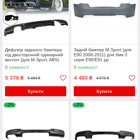
Дифузор заднього бампера
Задній бампер M-Sport (для
під двосторонній одинарний
E90 2008-2011) для бмв 3
вихлоп (для M-Sport, ABS)
серія E90/E91 рр
для бмв 3 серія E90/E91
В наявності
В наявності
2005-2011 рр
5 376
4 480
₴
₴
5 484 ₴
4 570 ₴
Купити
Купити
–2%
–2%