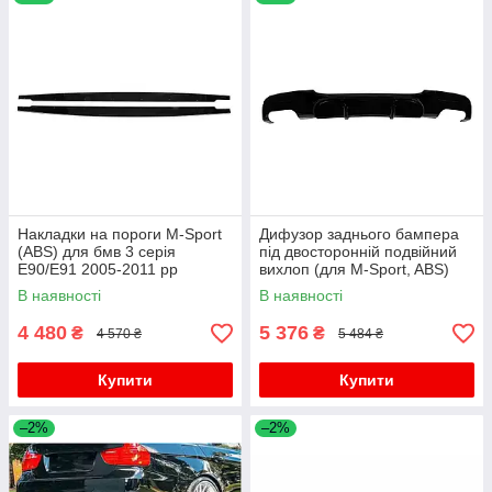
Накладки на пороги M-Sport
Дифузор заднього бампера
(ABS) для бмв 3 серія
під двосторонній подвійний
E90/E91 2005-2011 рр
вихлоп (для M-Sport, ABS)
для бмв 3 серія E90/E91
В наявності
В наявності
2005-2011 рр
4 480
5 376
₴
₴
4 570 ₴
5 484 ₴
Купити
Купити
–2%
–2%