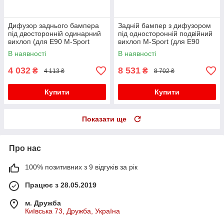
Дифузор заднього бампера
Задній бампер з дифузором
під двосторонній одинарний
під односторонній подвійний
вихлоп (для E90 M-Sport
вихлоп M-Sport (для E90
2008-2011) для бмв 3 серія
2008-2011) для бмв 3 серія
В наявності
В наявності
E90/E91 рр
E90/E91 рр
4 032
8 531
₴
₴
4 113 ₴
8 702 ₴
Купити
Купити
Показати ще
Про нас
100% позитивних з 9 відгуків за рік
Працює з 28.05.2019
м. Дружба
Київська 73, Дружба, Україна