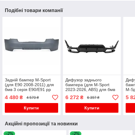
Подібні товари компанії
Задній бампер M-Sport
Дифузор заднього
Дифу
(для E90 2008-2011) для
бампера (для M-Sport
бамп
бмв 3 серія E90/E91 рр
2023-2026, ABS) для бмв
М-Sp
3 серія G20/G21 2018- рр
сері
4 480
6 272
5 8
₴
₴
4 570 ₴
6 397 ₴
2023
Купити
Купити
Акційні пропозиції та новинки
–2%
–2%