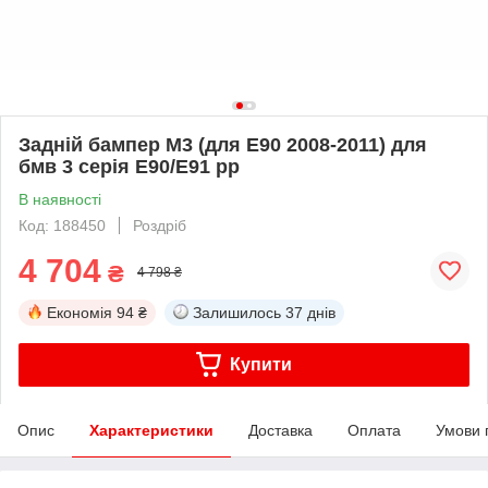
Задній бампер M3 (для E90 2008-2011) для
бмв 3 серія E90/E91 рр
В наявності
Код: 188450
Роздріб
4 704
₴
4 798 ₴
Економія
94 ₴
Залишилось
37 днів
Купити
Опис
Характеристики
Доставка
Оплата
Умови 