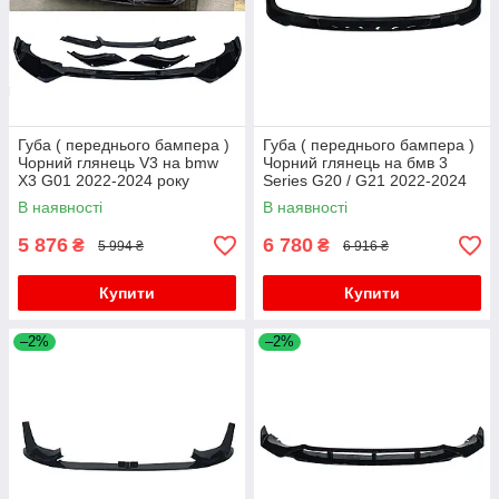
Губа ( переднього бампера )
Губа ( переднього бампера )
Чорний глянець V3 на bmw
Чорний глянець на бмв 3
X3 G01 2022-2024 року
Series G20 / G21 2022-2024
року
В наявності
В наявності
5 876
6 780
₴
₴
5 994 ₴
6 916 ₴
Купити
Купити
–2%
–2%