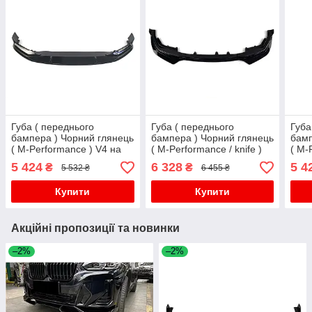
Губа ( переднього
Губа ( переднього
Губа
бампера ) Чорний глянець
бампера ) Чорний глянець
бамп
( M-Performance ) V4 на
( M-Performance / knife )
( M-
бмв 5 Series G30 / G31
V2 на бмв 3 Series G20 /
V5 н
5 424
6 328
5 4
₴
₴
5 532 ₴
6 455 ₴
2020-2023 року
G21 2018-2022 року
G31 
Купити
Купити
Акційні пропозиції та новинки
–2%
–2%