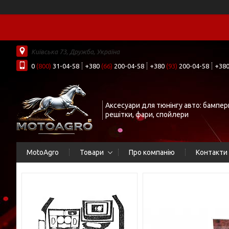
Київська 73, Дружба, Україна
0
(800)
31-04-58
+380
(66)
200-04-58
+380
(93)
200-04-58
+38
Аксесуари для тюнінгу авто: бампер
решітки, фари, спойлери
MotoAgro
Товари
Про компанію
Контакти