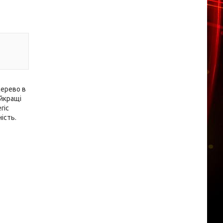
Дерево в
айкращі
ric
ість.