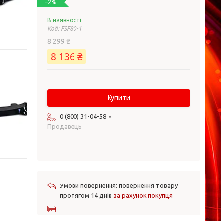
–2%
В наявності
Код:
FSF80-1
8 299 ₴
8 136 ₴
Купити
0 (800) 31-04-58
Продавець
повернення товару
протягом 14 днів
за рахунок покупця