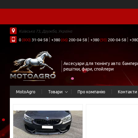
Київська 73, Дружба, Україна
0
(800)
31-04-58
+380
(66)
200-04-58
+380
(93)
200-04-58
+38
Аксесуари для тюнінгу авто: бампер
решітки, фари, спойлери
MotoAgro
Товари
Про компанію
Контакти