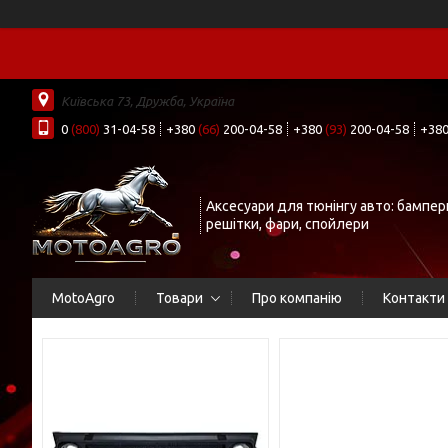
Київська 73, Дружба, Україна
0
(800)
31-04-58
+380
(66)
200-04-58
+380
(93)
200-04-58
+38
Аксесуари для тюнінгу авто: бампер
решітки, фари, спойлери
MotoAgro
Товари
Про компанію
Контакти