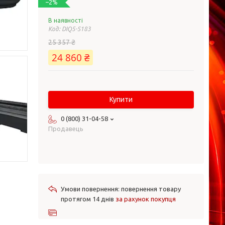
–2%
В наявності
Код:
DIQ5-S183
25 357 ₴
24 860 ₴
Купити
0 (800) 31-04-58
Продавець
повернення товару
протягом 14 днів
за рахунок покупця