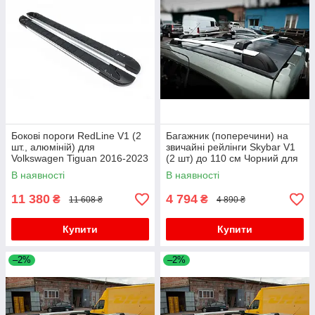
Бокові пороги RedLine V1 (2
Багажник (поперечини) на
шт., алюміній) для
звичайні рейлінги Skybar V1
Volkswagen Tiguan 2016-2023
(2 шт) до 110 см Чорний для
рр
Volkswagen Tiguan 2016-2023
В наявності
В наявності
рр
11 380
4 794
₴
₴
11 608 ₴
4 890 ₴
Купити
Купити
–2%
–2%