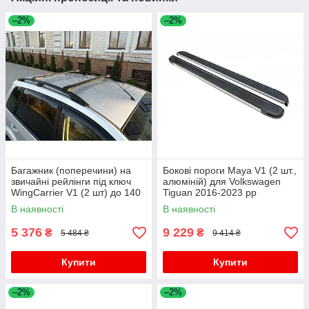
–2%
–2%
Багажник (поперечини) на
Бокові пороги Maya V1 (2 шт.,
звичайні рейлінги під ключ
алюміній) для Volkswagen
WingCarrier V1 (2 шт) до 140
Tiguan 2016-2023 рр
см, чорний для Volkswagen
В наявності
В наявності
Tiguan 2016-2023 рр
5 376
9 229
₴
₴
5 484 ₴
9 414 ₴
Купити
Купити
–2%
–2%