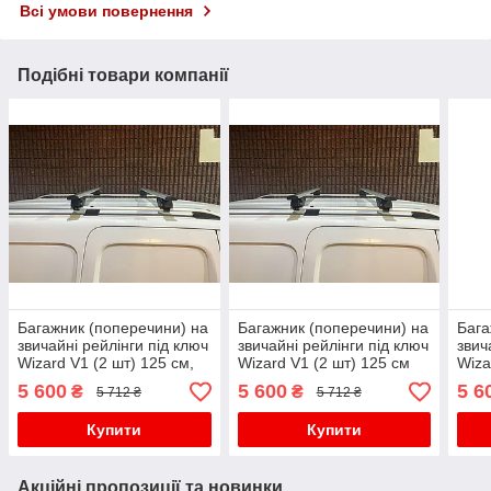
Всі умови повернення
Подібні товари компанії
Багажник (поперечини) на
Багажник (поперечини) на
Бага
звичайні рейлінги під ключ
звичайні рейлінги під ключ
звич
Wizard V1 (2 шт) 125 см,
Wizard V1 (2 шт) 125 см
Wiza
Чорний для Volkswagen
Чорний для мерседес Vito
Чорн
5 600
5 600
5 6
₴
₴
5 712 ₴
5 712 ₴
Touareg 2010-2018 рр
W638 1996-2003 рр
Amar
Купити
Купити
Акційні пропозиції та новинки