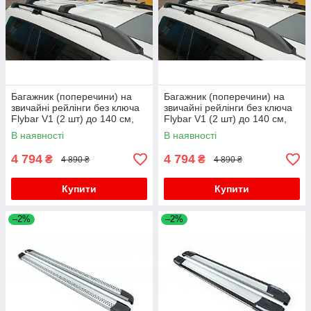
Багажник (поперечини) на
Багажник (поперечини) на
звичайні рейлінги без ключа
звичайні рейлінги без ключа
Flybar V1 (2 шт) до 140 см,
Flybar V1 (2 шт) до 140 см,
Сірий для Volkswagen Tiguan
Чорний для Volkswagen
В наявності
В наявності
2016-2023 рр
Tiguan 2016-2023 рр
4 794
4 794
₴
₴
4 890 ₴
4 890 ₴
Купити
Купити
–2%
–2%