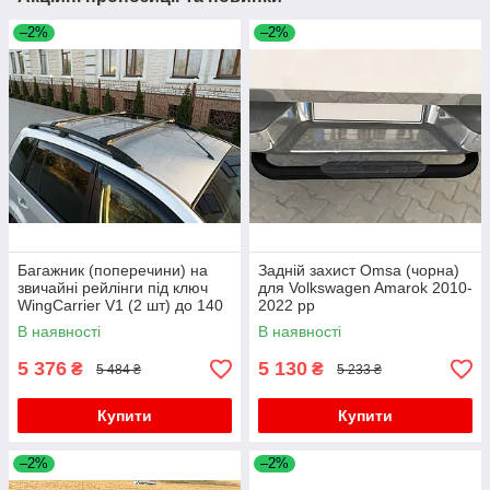
–2%
–2%
Багажник (поперечини) на
Задній захист Omsa (чорна)
звичайні рейлінги під ключ
для Volkswagen Amarok 2010-
WingCarrier V1 (2 шт) до 140
2022 рр
см, чорний для Volkswagen
В наявності
В наявності
Amarok 2010-2022 рр
5 376
5 130
₴
₴
5 484 ₴
5 233 ₴
Купити
Купити
–2%
–2%