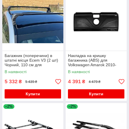
Багажник (поперечини) в
Накладка на кришку
штатні місця Ecem V3 (2 шт)
багажника (ABS) для
Чорний, 110 см для
Volkswagen Amarok 2010-
Volkswagen Amarok 2010-
2022 рр
В наявності
В наявності
2022 рр
5 332
4 391
₴
₴
5 439 ₴
4 479 ₴
Купити
Купити
–2%
–2%