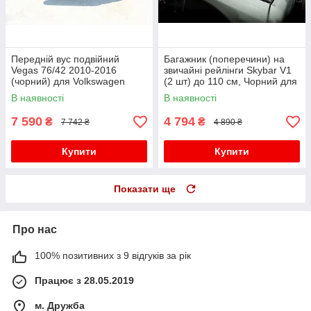
Передній вус подвійний
Багажник (поперечини) на
Vegas 76/42 2010-2016
звичайні рейлінги Skybar V1
(чорний) для Volkswagen
(2 шт) до 110 см, Чорний для
Amarok рр
Volkswagen Amarok 2010-
В наявності
В наявності
2022 рр
7 590
4 794
₴
₴
7 742 ₴
4 890 ₴
Купити
Купити
Показати ще
Про нас
100% позитивних з 9 відгуків за рік
Працює з 28.05.2019
м. Дружба