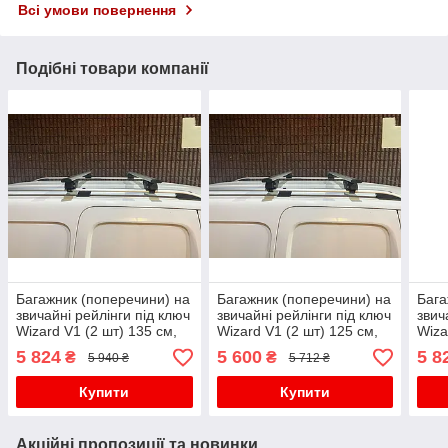
Всі умови повернення
Подібні товари компанії
Багажник (поперечини) на
Багажник (поперечини) на
Бага
звичайні рейлінги під ключ
звичайні рейлінги під ключ
звич
Wizard V1 (2 шт) 135 см,
Wizard V1 (2 шт) 125 см,
Wiza
Чорний для Volkswagen
Чорний для Volkswagen
Сіри
5 824
5 600
5 8
₴
₴
5 940 ₴
5 712 ₴
Touareg 2010-2018 рр
Amarok 2010-2022 рр
Caye
Купити
Купити
Акційні пропозиції та новинки