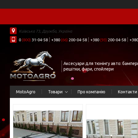
Київська 73, Дружба, Україна
0
(800)
31-04-58
+380
(66)
200-04-58
+380
(93)
200-04-58
+38
Аксесуари для тюнінгу авто: бампер
решітки, фари, спойлери
MotoAgro
Товари
Про компанію
Контакти