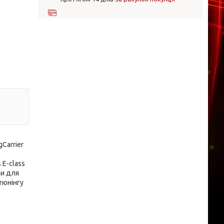
Carrier
 E-сlass
ри для
тюнінгу