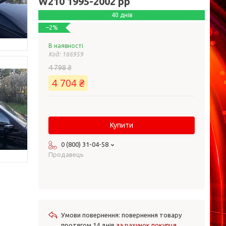
W210 1995-2002 рр
40 днів
–2%
В наявності
Код:
166959
4 798 ₴
4 704 ₴
Купити
0 (800) 31-04-58
Продавець
повернення товару
протягом 14 днів
за рахунок покупця