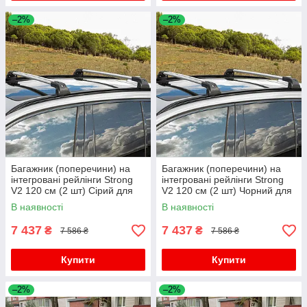
–2%
–2%
Багажник (поперечини) на
Багажник (поперечини) на
інтегровані рейлінги Strong
інтегровані рейлінги Strong
V2 120 см (2 шт) Сірий для
V2 120 см (2 шт) Чорний для
Lexus UX 2018- рр
Lexus UX 2018- рр
В наявності
В наявності
7 437
7 437
₴
₴
7 586 ₴
7 586 ₴
Купити
Купити
–2%
–2%