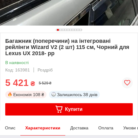
Багажник (поперечини) на інтегровані
рейлінги Wizard V2 (2 шт) 115 см, Чорний для
Lexus UX 2018- рр
В наявності
Код: 163981
Роздріб
5 421
₴
5 529 ₴
Економія
108 ₴
Залишилось
38 днів
Купити
Опис
Характеристики
Доставка
Оплата
Умови 