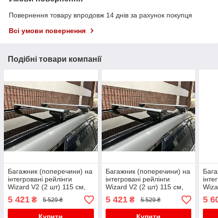
Повернення товару впродовж 14 днів за рахунок покупця
Всі умови повернення
Подібні товари компанії
Багажник (поперечини) на
Багажник (поперечини) на
Бага
інтегровані рейлінги
інтегровані рейлінги
інте
Wizard V2 (2 шт) 115 см,
Wizard V2 (2 шт) 115 см,
Wiza
Сірий для Lexus UX 2018-
Чорний для Lexus LX
Чорн
5 421
5 421
5 6
₴
₴
5 529 ₴
5 529 ₴
рр
500d/600 2022- рр
500d
Купити
Купити