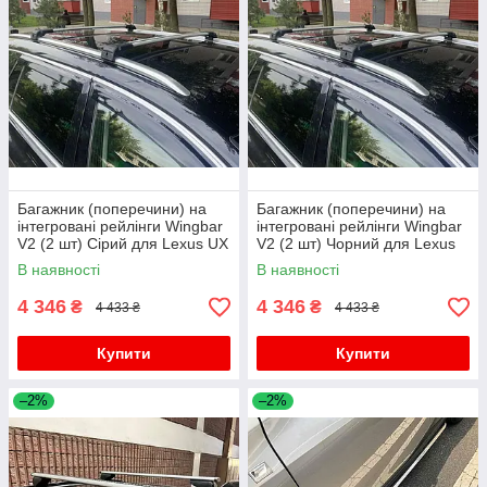
Багажник (поперечини) на
Багажник (поперечини) на
інтегровані рейлінги Wingbar
інтегровані рейлінги Wingbar
V2 (2 шт) Сірий для Lexus UX
V2 (2 шт) Чорний для Lexus
2018- рр
UX 2018- рр
В наявності
В наявності
4 346
4 346
₴
₴
4 433 ₴
4 433 ₴
Купити
Купити
–2%
–2%