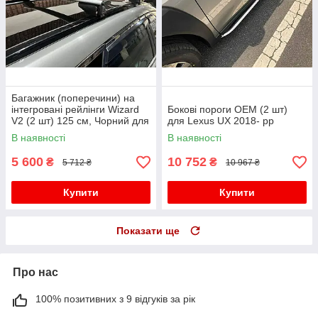
Багажник (поперечини) на
інтегровані рейлінги Wizard
Бокові пороги OEM (2 шт)
V2 (2 шт) 125 см, Чорний для
для Lexus UX 2018- рр
Lexus UX 2018- рр
В наявності
В наявності
5 600
10 752
₴
₴
5 712 ₴
10 967 ₴
Купити
Купити
Показати ще
Про нас
100% позитивних з 9 відгуків за рік