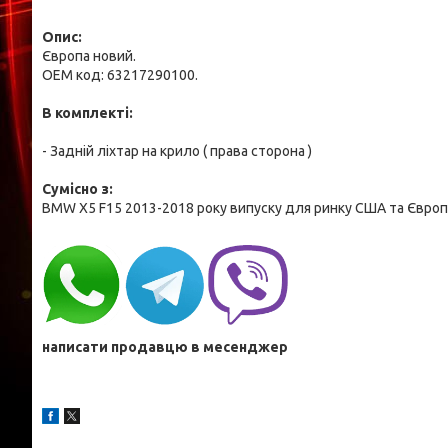
Опис:
Європа новий.
OEM код: 63217290100.
В комплекті:
- Задній ліхтар на крило ( права сторона )
Cумісно з:
BMW X5 F15 2013-2018 року випуску для ринку США та Європ
написати продавцю в месенджер