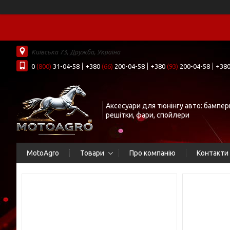
Київська 73, Дружба, Україна
0
(800)
31-04-58
+380
(66)
200-04-58
+380
(93)
200-04-58
+38
Аксесуари для тюнінгу авто: бампер
решітки, фари, спойлери
MotoAgro
Товари
Про компанію
Контакти