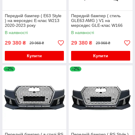
Передній бампер ( E63 Style
Передній бампер ( стиль
) на мерседес E-клас W213
GLE63 AMG ) V1 на
2020-2023 року
мерседес GLE-клас W166
2015-2018 року
В наявності
В наявності
29 380
29 380
₴
₴
29 968 ₴
29 968 ₴
Купити
Купити
–2%
–2%
Передній бампер ( в стилі RS
Передній бампер ( RS Style )