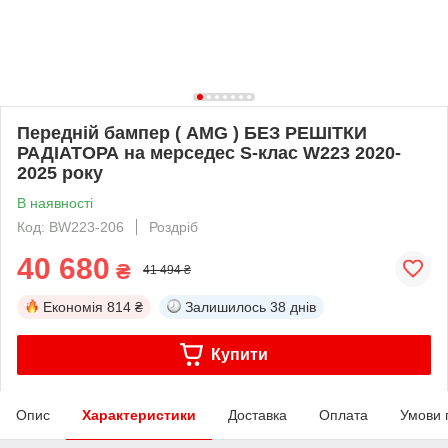
Передній бампер ( AMG ) БЕЗ РЕШІТКИ
РАДІАТОРА на мерседес S-клас W223 2020-
2025 року
В наявності
Код: BW223-206
Роздріб
40 680
₴
41 494 ₴
Економія
814 ₴
Залишилось
38 днів
Купити
Опис
Характеристики
Доставка
Оплата
Умови 