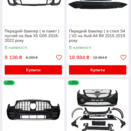
Передній бампер ( м пакет )
Передній бампер ( в стилі S4
пустий на бмв X5 G05 2018-
) V2 на Audi A4 B9 2015-2019
2022 року
року
В наявності
В наявності
8 136
18 984
₴
₴
8 299 ₴
19 364 ₴
Купити
Купити
–2%
–2%