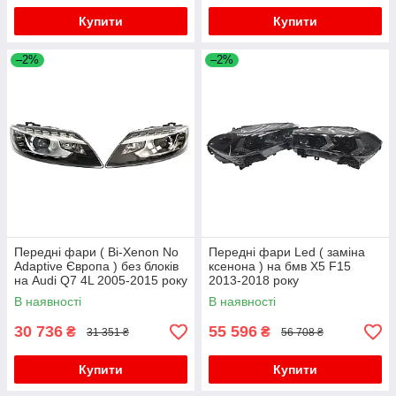
Купити
Купити
–2%
–2%
Передні фари ( Bi-Xenon No
Передні фари Led ( заміна
Adaptive Європа ) без блоків
ксенона ) на бмв X5 F15
на Audi Q7 4L 2005-2015 року
2013-2018 року
В наявності
В наявності
30 736
55 596
₴
₴
31 351 ₴
56 708 ₴
Купити
Купити