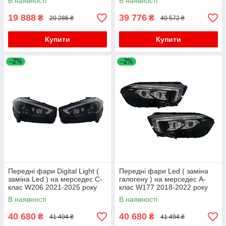
В наявності
В наявності
року
19 888
39 776
₴
₴
20 286 ₴
40 572 ₴
Купити
Купити
–2%
–2%
Передні фари Digital Light (
Передні фари Led ( заміна
заміна Led ) на мерседес C-
галогену ) на мерседес A-
клас W206 2021-2025 року
клас W177 2018-2022 року
В наявності
В наявності
40 680
40 680
₴
₴
41 494 ₴
41 494 ₴