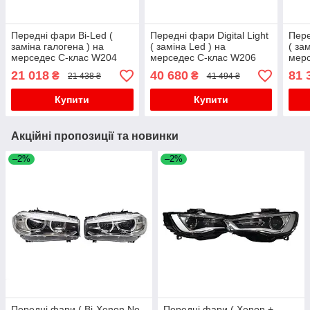
Передні фари Bi-Led (
Передні фари Digital Light
Пере
заміна галогена ) на
( заміна Led ) на
( за
мерседес C-клас W204
мерседес C-клас W206
мерс
2007-2014 року
2021-2025 року
2023
21 018
40 680
81 
₴
₴
21 438 ₴
41 494 ₴
Купити
Купити
Акційні пропозиції та новинки
–2%
–2%
Передні фари ( Bi-Xenon No
Передні фари ( Xenon +