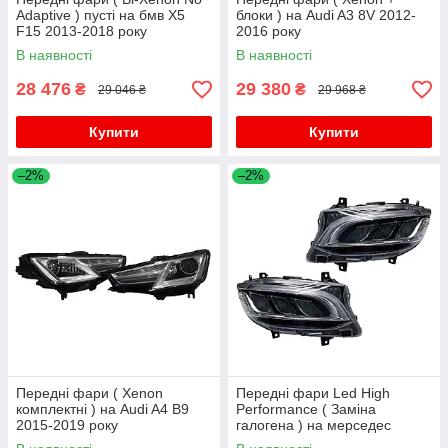
Adaptive ) пусті на бмв X5
блоки ) на Audi A3 8V 2012-
F15 2013-2018 року
2016 року
В наявності
В наявності
28 476
29 380
₴
₴
29 046 ₴
29 968 ₴
Купити
Купити
–2%
–2%
Передні фари ( Xenon
Передні фари Led High
комплектні ) на Audi A4 B9
Performance ( Заміна
2015-2019 року
галогена ) на мерседес
SPRINTER W907 2017-2025