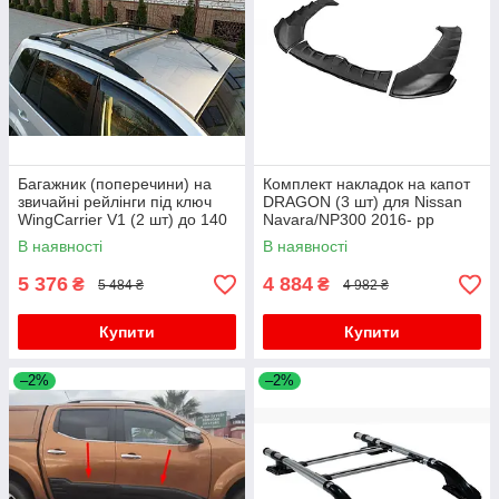
Багажник (поперечини) на
Комплект накладок на капот
звичайні рейлінги під ключ
DRAGON (3 шт) для Nissan
WingCarrier V1 (2 шт) до 140
Navara/NP300 2016- рр
см, чорний для Nissan
В наявності
В наявності
Navara/NP300 2016- рр
5 376
4 884
₴
₴
5 484 ₴
4 982 ₴
Купити
Купити
–2%
–2%