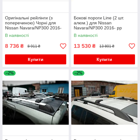
Оригінальні рейлінги (з
Бокові пороги Line (2 шт.
поперечиною) Чорні для
алюм.) для Nissan
Nissan Navara/NP300 2016-
Navara/NP300 2016- рр
рр
В наявності
В наявності
8 736
13 530
₴
₴
8 911 ₴
13 801 ₴
Купити
Купити
–2%
–2%