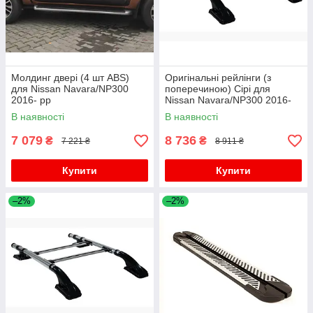
Молдинг двері (4 шт ABS)
Оригінальні рейлінги (з
для Nissan Navara/NP300
поперечиною) Сірі для
2016- рр
Nissan Navara/NP300 2016-
рр
В наявності
В наявності
7 079
8 736
₴
₴
7 221 ₴
8 911 ₴
Купити
Купити
–2%
–2%