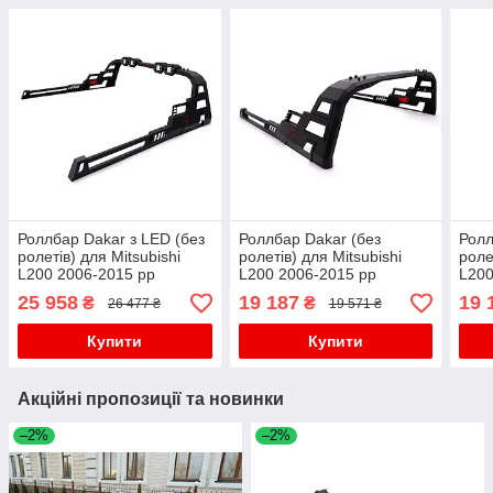
Роллбар Dakar з LED (без
Роллбар Dakar (без
Ролл
ролетів) для Mitsubishi
ролетів) для Mitsubishi
роле
L200 2006-2015 рр
L200 2006-2015 рр
L200
25 958
19 187
19 
₴
₴
26 477 ₴
19 571 ₴
Купити
Купити
Акційні пропозиції та новинки
–2%
–2%