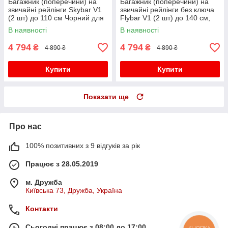
Багажник (поперечини) на
Багажник (поперечини) на
звичайні рейлінги Skybar V1
звичайні рейлінги без ключа
(2 шт) до 110 см Чорний для
Flybar V1 (2 шт) до 140 см,
Nissan Navara/NP300 2016-
Сірий для Nissan
В наявності
В наявності
рр
Navara/NP300 2016- рр
4 794
4 794
₴
₴
4 890 ₴
4 890 ₴
Купити
Купити
Показати ще
Про нас
100% позитивних з 9 відгуків за рік
Працює з 28.05.2019
м. Дружба
Київська 73, Дружба, Україна
Контакти
Сьогодні працює з 08:00 до 17:00