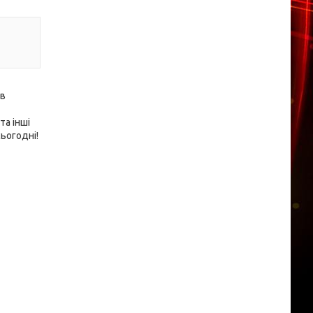
 в
та інші
ьогодні!