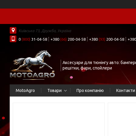
Київська 73, Дружба, Україна
0
(800)
31-04-58
+380
(66)
200-04-58
+380
(93)
200-04-58
+38
Аксесуари для тюнінгу авто: бампер
решітки, фари, спойлери
MotoAgro
Товари
Про компанію
Контакти