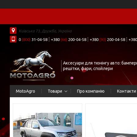
Київська 73, Дружба, Україна
0
(800)
31-04-58
+380
(66)
200-04-58
+380
(93)
200-04-58
+38
Аксесуари для тюнінгу авто: бампер
решітки, фари, спойлери
MotoAgro
Товари
Про компанію
Контакти