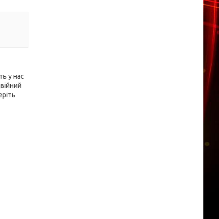
ь у нас
двійний
еріть