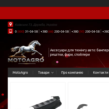
Київська 73, Дружба, Україна
0
(800)
31-04-58
+380
(66)
200-04-58
+380
(93)
200-04-58
+38
Аксесуари для тюнінгу авто: бампер
решітки, фари, спойлери
MotoAgro
Товари
Про компанію
Контакти