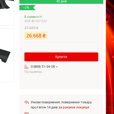
40 днів
–2%
В наявності
Код:
BC167-225
27 201 ₴
26 668 ₴
Купити
0 (800) 31-04-58
Продавець
повернення товару
протягом 14 днів
за рахунок покупця