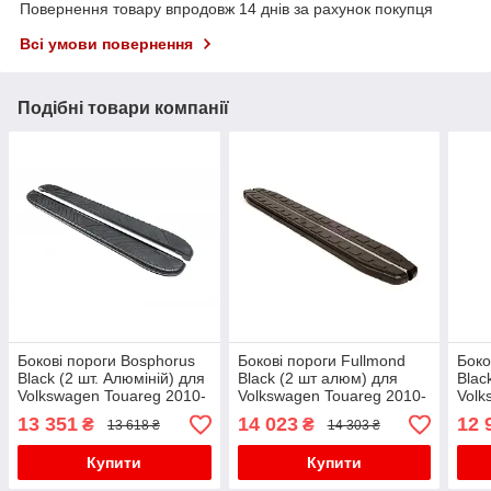
Повернення товару впродовж 14 днів за рахунок покупця
Всі умови повернення
Подібні товари компанії
Бокові пороги Bosphorus
Бокові пороги Fullmond
Боко
Black (2 шт. Алюміній) для
Black (2 шт алюм) для
Blac
Volkswagen Touareg 2010-
Volkswagen Touareg 2010-
Volk
2018 рр
2018 рр
2018
13 351
14 023
12 
₴
₴
13 618 ₴
14 303 ₴
Купити
Купити