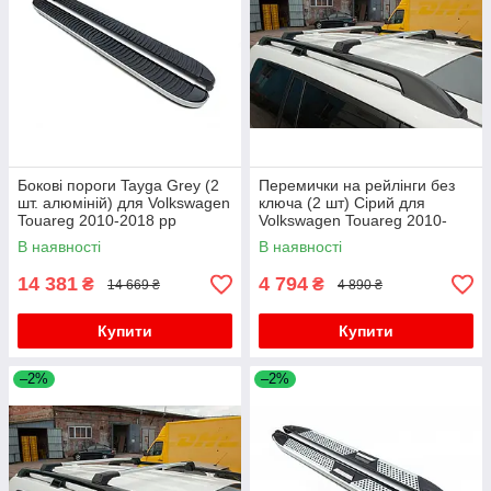
Бокові пороги Tayga Grey (2
Перемички на рейлінги без
шт. алюміній) для Volkswagen
ключа (2 шт) Сірий для
Touareg 2010-2018 рр
Volkswagen Touareg 2010-
2018 рр
В наявності
В наявності
14 381
4 794
₴
₴
14 669 ₴
4 890 ₴
Купити
Купити
–2%
–2%