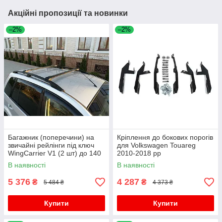
Акційні пропозиції та новинки
–2%
–2%
Багажник (поперечини) на
Кріплення до бокових порогів
звичайні рейлінги під ключ
для Volkswagen Touareg
WingCarrier V1 (2 шт) до 140
2010-2018 рр
см, чорний для Volkswagen
В наявності
В наявності
Touareg 2010-2018 рр
5 376
4 287
₴
₴
5 484 ₴
4 373 ₴
Купити
Купити