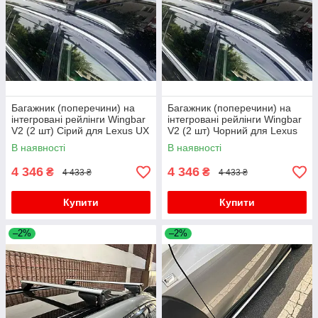
Багажник (поперечини) на
Багажник (поперечини) на
інтегровані рейлінги Wingbar
інтегровані рейлінги Wingbar
V2 (2 шт) Сірий для Lexus UX
V2 (2 шт) Чорний для Lexus
2018- рр
UX 2018- рр
В наявності
В наявності
4 346
4 346
₴
₴
4 433 ₴
4 433 ₴
Купити
Купити
–2%
–2%