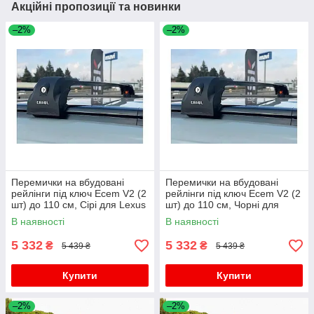
Акційні пропозиції та новинки
–2%
–2%
Перемички на вбудовані
Перемички на вбудовані
рейлінги під ключ Ecem V2 (2
рейлінги під ключ Ecem V2 (2
шт) до 110 см, Сірі для Lexus
шт) до 110 см, Чорні для
UX 2018- рр
Lexus UX 2018- рр
В наявності
В наявності
5 332
5 332
₴
₴
5 439 ₴
5 439 ₴
Купити
Купити
–2%
–2%