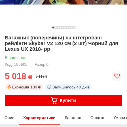
Багажник (поперечини) на інтегровані
рейлінги Skybar V2 120 см (2 шт) Чорний для
Lexus UX 2018- рр
В наявності
Код: 155605
Роздріб
5 018
₴
5 118 ₴
Економія
100 ₴
Залишилось
40 днів
Купити
Опис
Характеристики
Доставка
Оплата
Умови 