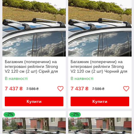
Багажник (поперечини) на
Багажник (поперечини) на
інтегровані рейлінги Strong
інтегровані рейлінги Strong
V2 120 см (2 шт) Сірий для
V2 120 см (2 шт) Чорний для
Lexus UX 2018- рр
Lexus UX 2018- рр
В наявності
В наявності
7 437
7 437
₴
₴
7 586 ₴
7 586 ₴
Купити
Купити
–2%
–2%