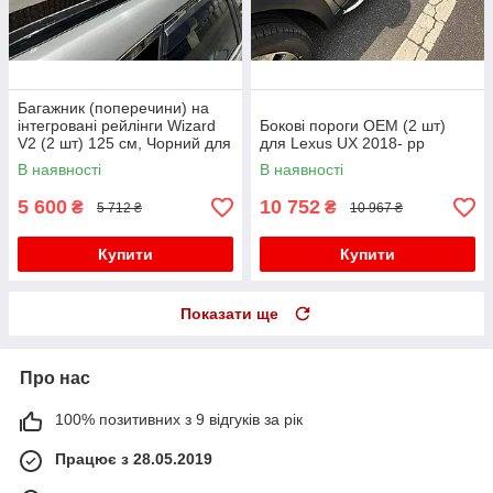
Багажник (поперечини) на
інтегровані рейлінги Wizard
Бокові пороги OEM (2 шт)
V2 (2 шт) 125 см, Чорний для
для Lexus UX 2018- рр
Lexus UX 2018- рр
В наявності
В наявності
5 600
10 752
₴
₴
5 712 ₴
10 967 ₴
Купити
Купити
Показати ще
Про нас
100% позитивних з 9 відгуків за рік
Працює з 28.05.2019