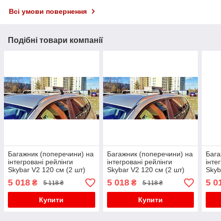
Всі умови повернення
Подібні товари компанії
Багажник (поперечини) на
Багажник (поперечини) на
Бага
інтегровані рейлінги
інтегровані рейлінги
інте
Skybar V2 120 см (2 шт)
Skybar V2 120 см (2 шт)
Skyb
Чорний для бмв X4 F-26
Чорний для Volkswagen
Чорн
5 018
5 018
5 0
₴
₴
5 118 ₴
5 118 ₴
2014-2018 рр
Touareg 2018- рр
2018
Купити
Купити