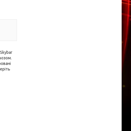
 Skybar
возом.
ровані
беріть