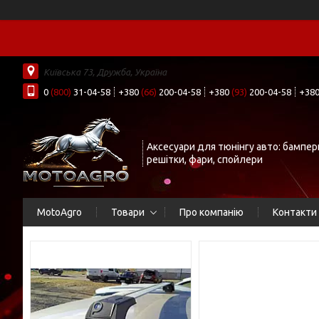
Київська 73, Дружба, Україна
0
(800)
31-04-58
+380
(66)
200-04-58
+380
(93)
200-04-58
+38
Аксесуари для тюнінгу авто: бампер
решітки, фари, спойлери
MotoAgro
Товари
Про компанію
Контакти