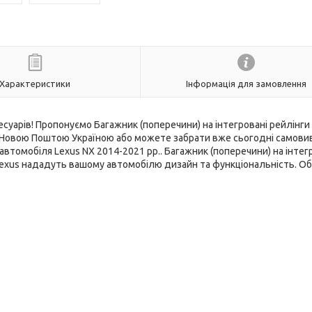
Характеристики
Інформація для замовлення
есуарів! Пропонуємо Багажник (поперечини) на інтегровані рейлінги
ємо Новою Поштою Україною або можете забрати вже сьогодні самови
автомобіля Lexus NX 2014-2021 рр.. Багажник (поперечини) на інтег
ля Lexus нададуть вашому автомобілю дизайн та функціональність. О