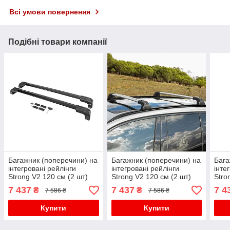
Всі умови повернення
Подібні товари компанії
Багажник (поперечини) на
Багажник (поперечини) на
Бага
інтегровані рейлінги
інтегровані рейлінги
інте
Strong V2 120 см (2 шт)
Strong V2 120 см (2 шт)
Stro
Чорний для бмв 2 серія
Сірий для бмв X2 F39
Чорн
7 437
7 437
7 4
₴
₴
7 586 ₴
7 586 ₴
Active Tourer F45/46 2014-
2018-2023 рр
2018
2021 рр
Купити
Купити