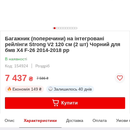
Багажник (поперечини) на інтегровані
рейлінги Strong V2 120 см (2 шт) Чорний для
бмв X4 F-26 2014-2018 рр
В наявності
Код: 154924
Роздріб
7 437
₴
7 586 ₴
Економія
149 ₴
Залишилось
40 днів
Купити
Опис
Характеристики
Доставка
Оплата
Умови 