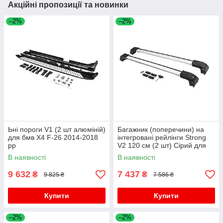
Акційні пропозиції та новинки
–2%
–2%
Ьні пороги V1 (2 шт алюміній)
Багажник (поперечини) на
для бмв X4 F-26 2014-2018
інтегровані рейлінги Strong
рр
V2 120 см (2 шт) Сірий для
бмв X4 F-26 2014-2018 рр
В наявності
В наявності
9 632
7 437
₴
₴
9 825 ₴
7 586 ₴
Купити
Купити
–2%
–2%