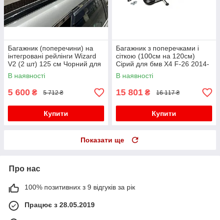
Багажник (поперечини) на
Багажник з поперечками і
інтегровані рейлінги Wizard
сіткою (100см на 120см)
V2 (2 шт) 125 см Чорний для
Сірий для бмв X4 F-26 2014-
бмв X4 F-26 2014-2018 рр
2018 рр
В наявності
В наявності
5 600
15 801
₴
₴
5 712 ₴
16 117 ₴
Купити
Купити
Показати ще
Про нас
100% позитивних з 9 відгуків за рік
Працює з 28.05.2019