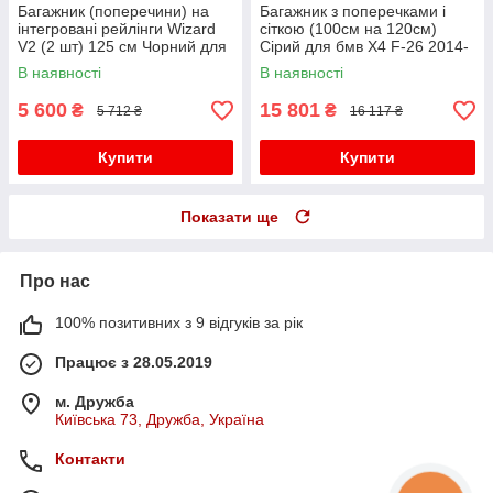
Багажник (поперечини) на
Багажник з поперечками і
інтегровані рейлінги Wizard
сіткою (100см на 120см)
V2 (2 шт) 125 см Чорний для
Сірий для бмв X4 F-26 2014-
бмв X4 F-26 2014-2018 рр
2018 рр
В наявності
В наявності
5 600
15 801
₴
₴
5 712 ₴
16 117 ₴
Купити
Купити
Показати ще
Про нас
100% позитивних з 9 відгуків за рік
Працює з 28.05.2019
м. Дружба
Київська 73, Дружба, Україна
Контакти