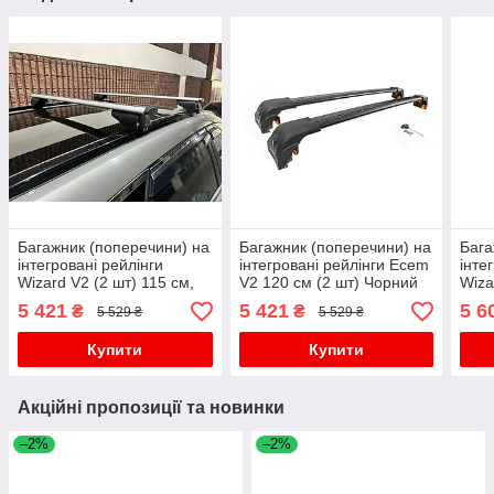
Багажник (поперечини) на
Багажник (поперечини) на
Бага
інтегровані рейлінги
інтегровані рейлінги Ecem
інте
Wizard V2 (2 шт) 115 см,
V2 120 см (2 шт) Чорний
Wiza
Сірий для бмв X4 F26
для бмв X3 F-25 2011-
Чорн
5 421
5 421
5 6
₴
₴
5 529 ₴
5 529 ₴
2014-2018 рр
2018 рр
2015
Купити
Купити
Акційні пропозиції та новинки
–2%
–2%