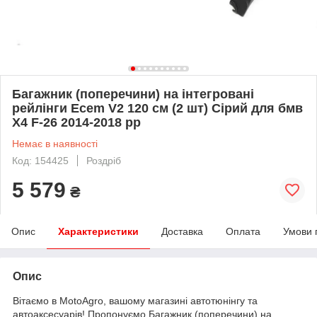
Багажник (поперечини) на інтегровані
рейлінги Ecem V2 120 см (2 шт) Сірий для бмв
X4 F-26 2014-2018 рр
Немає в наявності
Код: 154425
Роздріб
5 579
₴
Опис
Характеристики
Доставка
Оплата
Умови 
Опис
Вітаємо в MotoAgro, вашому магазині автотюнінгу та
автоаксесуарів! Пропонуємо Багажник (поперечини) на