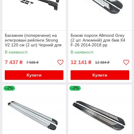
Багажник (поперечини) на
Бокові пороги Allmond Grey
інтегровані рейлінги Strong
(2 шт. Алюміній) для бмв X4
V2 120 см (2 шт) Чорний для
F-26 2014-2018 рр
бмв X4 F-26 2014-2018 рр
В наявності
В наявності
7 437
12 141
₴
₴
7 586 ₴
12 384 ₴
Купити
Купити
–2%
–2%