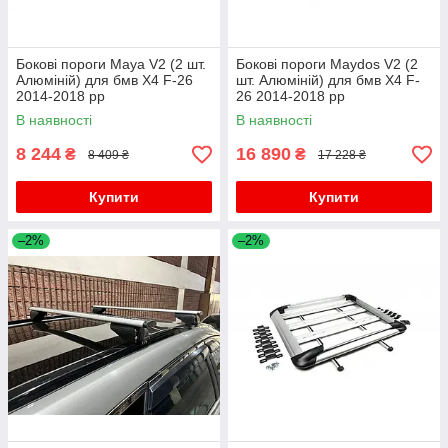
Бокові пороги Maya V2 (2 шт.
Бокові пороги Maydos V2 (2
Алюміній) для бмв X4 F-26
шт. Алюміній) для бмв X4 F-
2014-2018 рр
26 2014-2018 рр
В наявності
В наявності
8 244
16 890
₴
₴
8 409 ₴
17 228 ₴
Купити
Купити
–2%
–2%