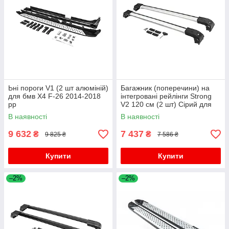
Ьні пороги V1 (2 шт алюміній)
Багажник (поперечини) на
для бмв X4 F-26 2014-2018
інтегровані рейлінги Strong
рр
V2 120 см (2 шт) Сірий для
бмв X4 F-26 2014-2018 рр
В наявності
В наявності
9 632
7 437
₴
₴
9 825 ₴
7 586 ₴
Купити
Купити
–2%
–2%