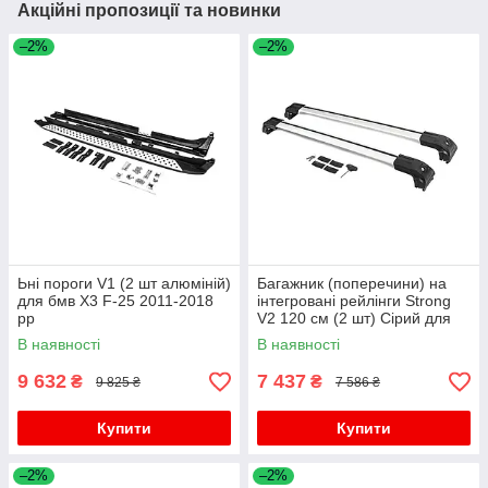
Акційні пропозиції та новинки
–2%
–2%
Ьні пороги V1 (2 шт алюміній)
Багажник (поперечини) на
для бмв X3 F-25 2011-2018
інтегровані рейлінги Strong
рр
V2 120 см (2 шт) Сірий для
бмв X3 F-25 2011-2018 рр
В наявності
В наявності
9 632
7 437
₴
₴
9 825 ₴
7 586 ₴
Купити
Купити
–2%
–2%