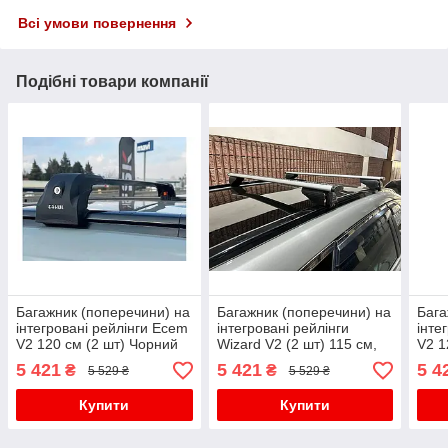
Всі умови повернення
Подібні товари компанії
Багажник (поперечини) на
Багажник (поперечини) на
Бага
інтегровані рейлінги Ecem
інтегровані рейлінги
інте
V2 120 см (2 шт) Чорний
Wizard V2 (2 шт) 115 см,
V2 1
для бмв X2 F39 2018-2023
Сірий для бмв X3 F25
для 
5 421
5 421
5 4
₴
₴
5 529 ₴
5 529 ₴
рр
2011-2018 рр
Купити
Купити