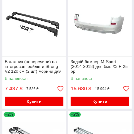
Багажник (поперечини) на
Задній бампер M-Sport
інтегровані рейлінги Strong
(2014-2018) для бмв X3 F-25
V2 120 см (2 шт) Чорний для
рр
бмв X3 F-25 2011-2018 рр
В наявності
В наявності
7 437
15 680
₴
₴
7 586 ₴
15 994 ₴
Купити
Купити
–2%
–2%