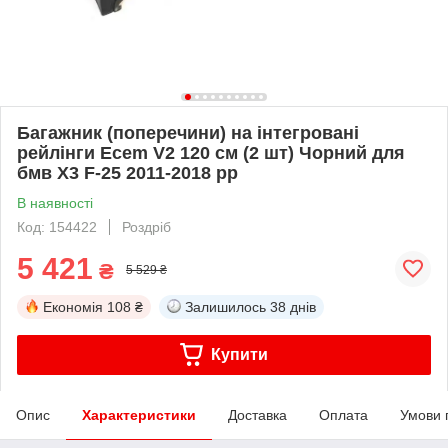
Багажник (поперечини) на інтегровані
рейлінги Ecem V2 120 см (2 шт) Чорний для
бмв X3 F-25 2011-2018 рр
В наявності
Код: 154422
Роздріб
5 421
₴
5 529 ₴
Економія
108 ₴
Залишилось
38 днів
Купити
Опис
Характеристики
Доставка
Оплата
Умови 