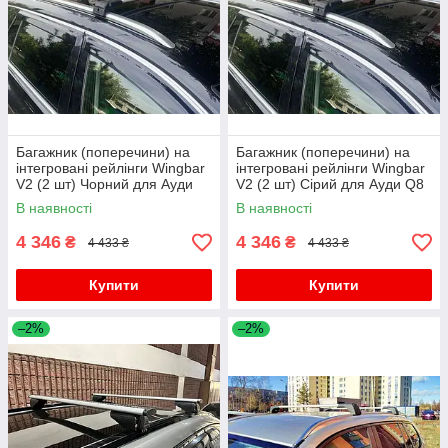
Багажник (поперечини) на
Багажник (поперечини) на
інтегровані рейлінги Wingbar
інтегровані рейлінги Wingbar
V2 (2 шт) Чорний для Ауди
V2 (2 шт) Сірий для Ауди Q8
Q8 2018- рр
2018- рр
В наявності
В наявності
4 346
4 346
₴
₴
4 433 ₴
4 433 ₴
Купити
Купити
–2%
–2%