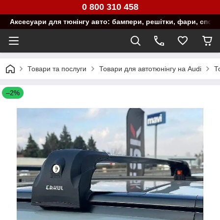
0 800 310 458
Аксесуари для тюнінгу авто: бампери, решітки, фари, спой
Товари та послуги
Товари для автотюнінгу на Audi
Т
–2%