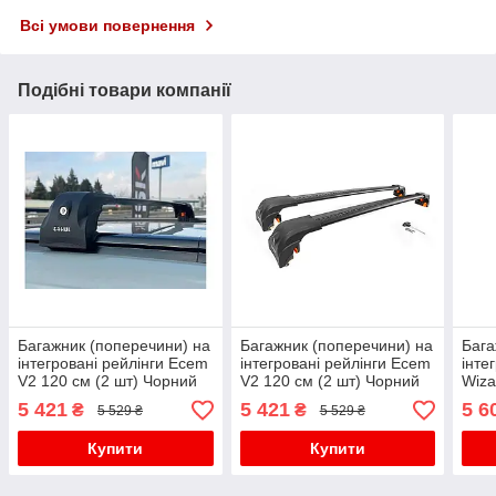
Всі умови повернення
Подібні товари компанії
Багажник (поперечини) на
Багажник (поперечини) на
Бага
інтегровані рейлінги Ecem
інтегровані рейлінги Ecem
інте
V2 120 см (2 шт) Чорний
V2 120 см (2 шт) Чорний
Wiza
для бмв X2 F39 2018-2023
для бмв X3 F-25 2011-
Чорн
5 421
5 421
5 6
₴
₴
5 529 ₴
5 529 ₴
рр
2018 рр
2018
Купити
Купити