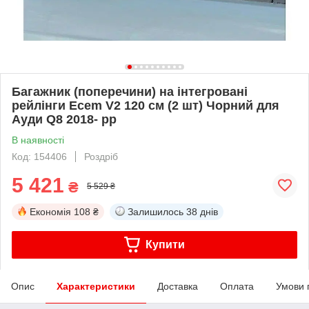
Багажник (поперечини) на інтегровані
рейлінги Ecem V2 120 см (2 шт) Чорний для
Ауди Q8 2018- рр
В наявності
Код: 154406
Роздріб
5 421
₴
5 529 ₴
Економія
108 ₴
Залишилось
38 днів
Купити
Опис
Характеристики
Доставка
Оплата
Умови 