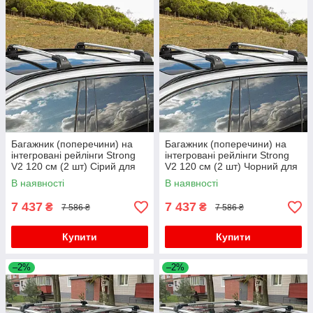
Багажник (поперечини) на
Багажник (поперечини) на
інтегровані рейлінги Strong
інтегровані рейлінги Strong
V2 120 см (2 шт) Сірий для
V2 120 см (2 шт) Чорний для
Ауди Q8 2018- рр
Ауди Q8 2018- рр
В наявності
В наявності
7 437
7 437
₴
₴
7 586 ₴
7 586 ₴
Купити
Купити
–2%
–2%