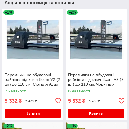
Акційні пропозиції та новинки
–2%
–2%
Перемички на вбудовані
Перемички на вбудовані
рейлінги під ключ Ecem V2 (2
рейлінги під ключ Ecem V2 (2
шт) до 110 см, Сірі для Ауди
шт) до 110 см, Чорні для
Q8 2018- рр
Ауди Q8 2018- рр
В наявності
В наявності
5 332
5 332
₴
₴
5 439 ₴
5 439 ₴
Купити
Купити
–2%
–2%