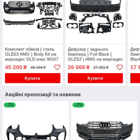
Комплект обвісів ( стиль
Дифузор ( заднього
Дифу
GLE63 AMG ) Body Kit на
бампера ) Full Black (
бамп
мерседес GLE-клас W167
GLE53 ) AMG на мерседес
Blac
2018-2023 року
GLE-клас Coupe C167
AMG 
45 200
26 668
17 
₴
₴
46 104 ₴
27 201 ₴
2019-2023 року
клас
Купити
Купити
Акційні пропозиції та новинки
–2%
–2%