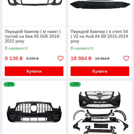
Передній бампер ( м пакет )
Передній бампер ( в стилі S4
пустий на бмв X5 G05 2018-
) V2 на Audi A4 B9 2015-2019
2022 року
року
В наявності
В наявності
8 136
18 984
₴
₴
8 299 ₴
19 364 ₴
Купити
Купити
–2%
–2%