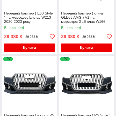
Передній бампер ( E63 Style
Передній бампер ( стиль
) на мерседес E-клас W213
GLE63 AMG ) V1 на
2020-2023 року
мерседес GLE-клас W166
2015-2018 року
В наявності
В наявності
29 380
29 380
₴
₴
29 968 ₴
29 968 ₴
Купити
Купити
–2%
–2%
Передній бампер ( в стилі RS
Передній бампер ( RS Style )