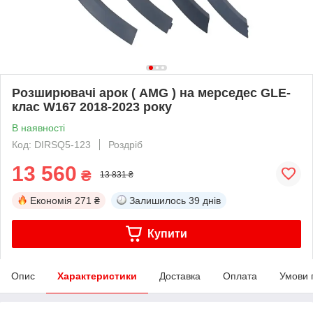
Розширювачі арок ( AMG ) на мерседес GLE-
клас W167 2018-2023 року
В наявності
Код: DIRSQ5-123
Роздріб
13 560
₴
13 831 ₴
Економія
271 ₴
Залишилось
39 днів
Купити
Опис
Характеристики
Доставка
Оплата
Умови 