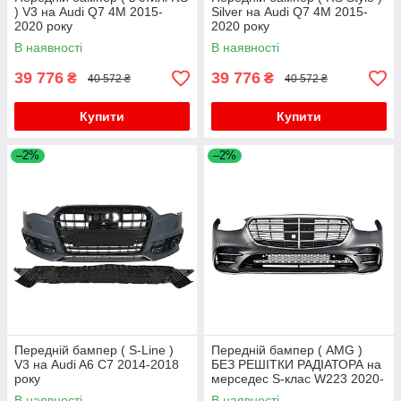
) V3 на Audi Q7 4M 2015-
Silver на Audi Q7 4M 2015-
2020 року
2020 року
В наявності
В наявності
39 776
39 776
₴
₴
40 572 ₴
40 572 ₴
Купити
Купити
–2%
–2%
Передній бампер ( S-Line )
Передній бампер ( AMG )
V3 на Audi A6 C7 2014-2018
БЕЗ РЕШІТКИ РАДІАТОРА на
року
мерседес S-клас W223 2020-
2025 року
В наявності
В наявності