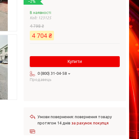
–2%
В наявності
Код:
123125
4 798 ₴
4 704 ₴
Купити
0 (800) 31-04-58
Продавець
повернення товару
протягом 14 днів
за рахунок покупця