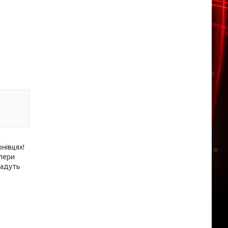
нівцях!
йлери
дадуть