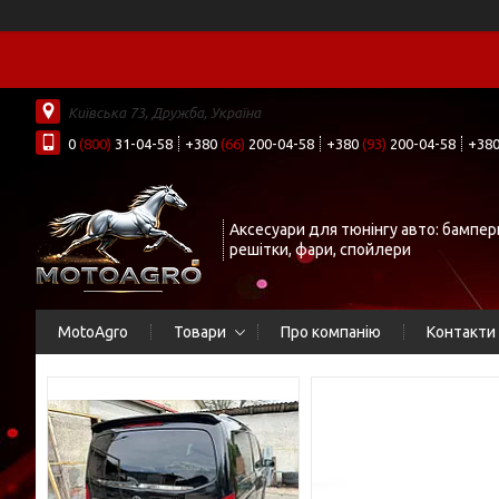
Київська 73, Дружба, Україна
0
(800)
31-04-58
+380
(66)
200-04-58
+380
(93)
200-04-58
+38
Аксесуари для тюнінгу авто: бампер
решітки, фари, спойлери
MotoAgro
Товари
Про компанію
Контакти