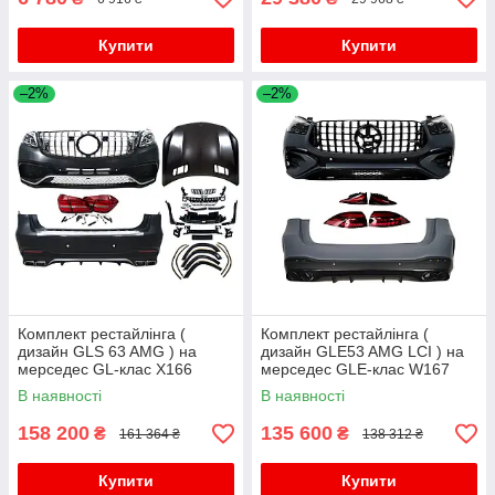
Купити
Купити
–2%
–2%
Комплект рестайлінга (
Комплект рестайлінга (
дизайн GLS 63 AMG ) на
дизайн GLE53 AMG LCI ) на
мерседес GL-клас X166
мерседес GLE-клас W167
2012-2015 року
2018-2023 року
В наявності
В наявності
158 200
135 600
₴
₴
161 364 ₴
138 312 ₴
Купити
Купити