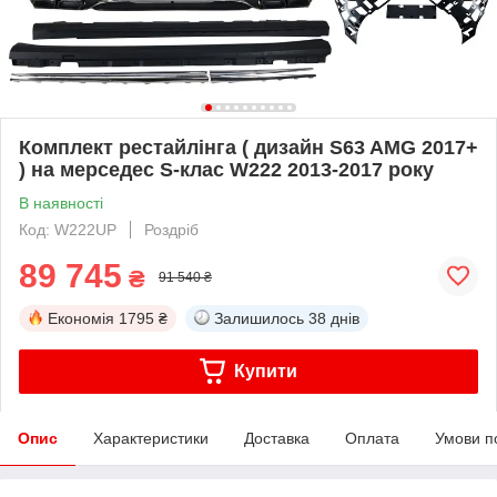
Комплект рестайлінга ( дизайн S63 AMG 2017+
) на мерседес S-клас W222 2013-2017 року
В наявності
Код: W222UP
Роздріб
89 745
₴
91 540 ₴
Економія
1795 ₴
Залишилось
38 днів
Купити
Опис
Характеристики
Доставка
Оплата
Умови п