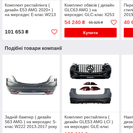
Комплект рестайлінга (
Комплект обвісів ( дизайн
Пере
дизайн E53 AMG 2020+ )
GLC63 AMG ) на
стил
на мерседес E-клас W213
мерседес GLC-клас X253
2019
2016-2020 року
2019-2022 року
G11 
54 240
40 
₴
55 325 ₴
101 653
₴
Купити
Подібні товари компанії
Задній бампер ( дизайн
Комплект рестайлінга (
Накл
S63 AMG ) на мерседес S-
дизайн GLE53 AMG LCI )
диза
клас W222 2013-2017 року
на мерседес GLE-клас
мерс
W167 2018-2023 року
2013