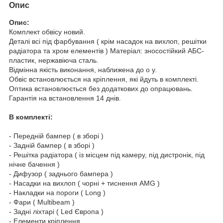
Опис
Опис:
Комплект обвісу новий.
Деталі всі під фарбування ( крім насадок на вихлоп, решітки
радіатора та хром елементів ) Матеріал: зносостійкий АБС-
пластик, нержавіюча сталь.
Відмінна якість виконання, наближена до о у.
Обвіс встановлюється на кріплення, які йдуть в комплекті.
Оптика встановлюється без додаткових до опрацювань.
Гарантія на встановлення 14 днів.
В комплекті:
- Передній бампер ( в зборі )
- Задній бампер ( в зборі )
- Решітка радіатора ( із місцем під камеру, під дистронік, під
нічне бачення )
- Дифузор ( заднього бампера )
- Насадки на вихлоп ( чорні + тиснення AMG )
- Накладки на пороги ( Long )
- Фари ( Multibeam )
- Задні ліхтарі ( Led Європа )
- Елементи кріплення