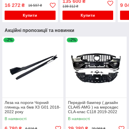
135 600
₴
16 272
9 0
₴
16 597 ₴
138 312 ₴
Купити
Купити
Акційні пропозиції та новинки
–2%
–2%
Леза на пороги Чорний
Передній бампер ( дизайн
глянець на бмв X3 G01 2018-
CLA45 AMG ) на мерседес
2022 року
CLA-клас C118 2019-2022
року
В наявності
В наявності
6 780
29 380
₴
₴
6 916 ₴
29 968 ₴