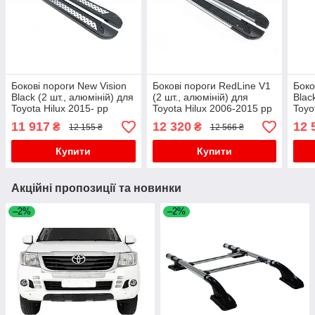
Бокові пороги New Vision
Бокові пороги RedLine V1
Боко
Black (2 шт., алюміній) для
(2 шт., алюміній) для
Blac
Toyota Hilux 2015- рр
Toyota Hilux 2006-2015 рр
Toyo
2013
11 917
12 320
12 
₴
₴
12 155 ₴
12 566 ₴
Купити
Купити
Акційні пропозиції та новинки
–2%
–2%