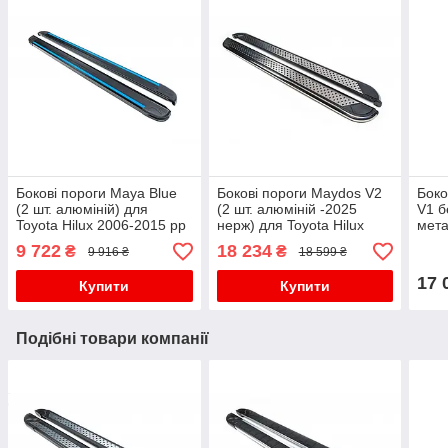
Бокові пороги Maya Blue
Бокові пороги Maydos V2
Боко
(2 шт. алюміній) для
(2 шт. алюміній -2025
V1 б
Toyota Hilux 2006-2015 рр
нерж) для Toyota Hilux
мета
2006-2015 рр
2006
9 722
18 234
₴
₴
9 916 ₴
18 599 ₴
17 
Купити
Купити
Подібні товари компанії