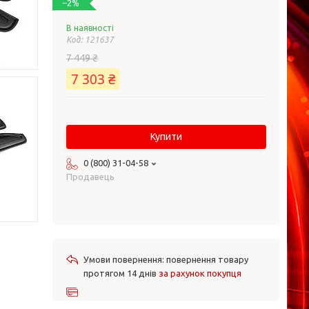
–2%
В наявності
Код:
121637
7 449 ₴
7 303 ₴
Купити
0 (800) 31-04-58
Продавець
повернення товару
протягом 14 днів
за рахунок покупця