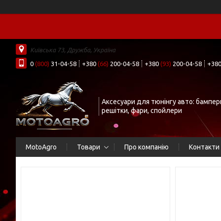
Київська 73, Дружба, Україна
0
(800)
31-04-58
+380
(66)
200-04-58
+380
(93)
200-04-58
+38
Аксесуари для тюнінгу авто: бампер
решітки, фари, спойлери
MotoAgro
Товари
Про компанію
Контакти