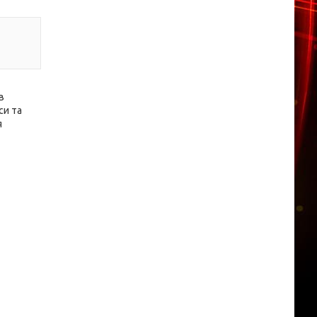
в
си та
я