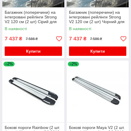
Багажник (поперечини) на
Багажник (поперечини) на
інтегровані рейлінги Strong
інтегровані рейлінги Strong
V2 120 см (2 шт) Сірий для
V2 120 см (2 шт) Чорний для
Ауди Q3 2019- рр
Ауди Q3 2019- рр
В наявності
В наявності
7 437
7 437
₴
₴
7 586 ₴
7 586 ₴
Купити
Купити
–2%
–2%
Бокові пороги Rainbow (2 шт.
Бокові пороги Maya V2 (2 шт.