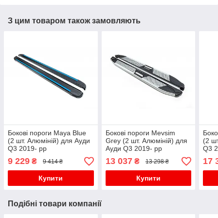
З цим товаром також замовляють
Бокові пороги Maya Blue
Бокові пороги Mevsim
Боко
(2 шт. Алюміній) для Ауди
Grey (2 шт. Алюміній) для
(2 ш
Q3 2019- рр
Ауди Q3 2019- рр
Q3 2
9 229
13 037
17 
₴
₴
9 414 ₴
13 298 ₴
Купити
Купити
Подібні товари компанії