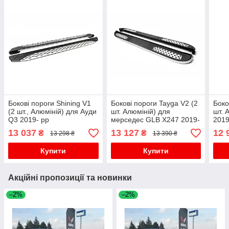
Бокові пороги Shining V1
Бокові пороги Tayga V2 (2
Боко
(2 шт., Алюміній) для Ауди
шт. Алюміній) для
шт. 
Q3 2019- рр
мерседес GLB X247 2019-
2019
рр
13 037
13 127
12 
₴
₴
13 298 ₴
13 390 ₴
Купити
Купити
Акційні пропозиції та новинки
–2%
–2%