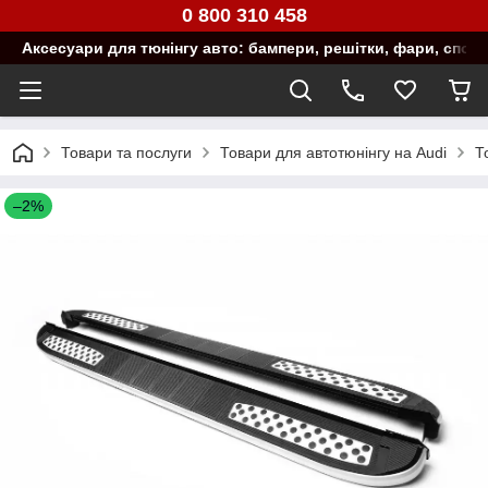
0 800 310 458
Аксесуари для тюнінгу авто: бампери, решітки, фари, спой
Товари та послуги
Товари для автотюнінгу на Audi
Т
–2%